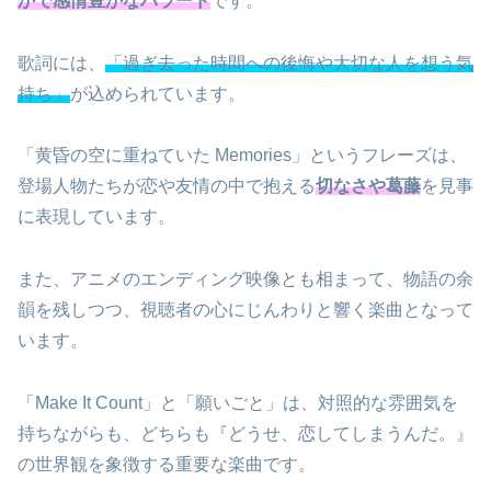
かで感情豊かなバラード
です。
歌詞には、
「過ぎ去った時間への後悔や大切な人を想う気
持ち」
が込められています。
「黄昏の空に重ねていた Memories」というフレーズは、
登場人物たちが恋や友情の中で抱える
切なさや葛藤
を見事
に表現しています。
また、アニメのエンディング映像とも相まって、物語の余
韻を残しつつ、視聴者の心にじんわりと響く楽曲となって
います。
「Make It Count」と「願いごと」は、対照的な雰囲気を
持ちながらも、どちらも『どうせ、恋してしまうんだ。』
の世界観を象徴する重要な楽曲です。