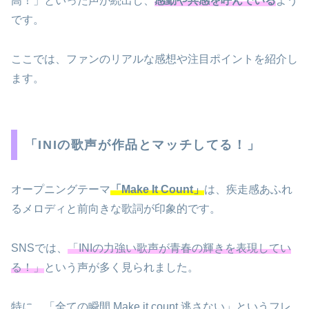
高！」といった声が続出し、
感動や共感を呼んでいる
よう
です。
ここでは、ファンのリアルな感想や注目ポイントを紹介し
ます。
「INIの歌声が作品とマッチしてる！」
オープニングテーマ
「Make It Count」
は、疾走感あふれ
るメロディと前向きな歌詞が印象的です。
SNSでは、
「INIの力強い歌声が青春の輝きを表現してい
る！」
という声が多く見られました。
特に、「全ての瞬間 Make it count 逃さない」というフレ