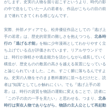
がします。史実の人物を掘り起こすというより、時代の影
の中で息をしていた一人の若者を、作品がこちらの目の前
まで連れてきてくれる感じなんです。
実際、外部メディアでも、松井優征作品としての『逃げ上
手の若君』は、歴史的背景の難しさを抱えつつも、
北条時
行の「逃げる才能」
を軸に少年漫画としてわかりやすく立
ち上げている点が評価されています。リアルサウンドで
は、時行が身軽さや逃走能力を活かしながら成長していく
構造が、歴史ものの敷居の高さを越える装置になっている
と論じられていました。これ、すごく腑に落ちるんですよ
ね。史実の人物をそのまま教科書的に並べるだけだと、読
者は“知識”としてしか触れにくい。でも『逃げ上手の若
君』は、時行の資質を物語の運動に変えることで、読者に
「この子の次の一手を見たい」と思わせる。つまり、
北条
時行は実在人物でありながら、物語の主人公として再起動