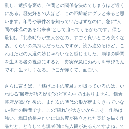
乱し、選択を歪め、仲間との関係を決めてしまうほど近く
にある。歴史好きの人ほど、この距離感にグッと来ると思
います。年号や事件名を知っていたはずなのに、急に“人
間の体温のある出来事”として迫ってくるからです。僕も
最初は「北条時行が主人公なの、すごく良いところ突くな
あ」くらいの気持ちだったんですが、読み進めるほど、こ
れはただの人選の妙じゃないなと感じました。崩壊の瞬間
を生きる者の視点にすると、史実が急にぬめりを帯びるん
です。生々しくなる。そこが怖くて、面白い。
さらに言えば、『逃げ上手の若君』が扱っているのは、い
わゆる“勝者が語る歴史”のど真ん中ではありません。鎌倉
幕府が滅びた後の、まだ次の時代の形が定まりきっていな
い揺れの時間です。この“揺れ”が大きいからこそ、作品は
強い。織田信長みたいに知名度が確立された英雄を描く作
品だと、どうしても読者側に先入観があるんですよね。で