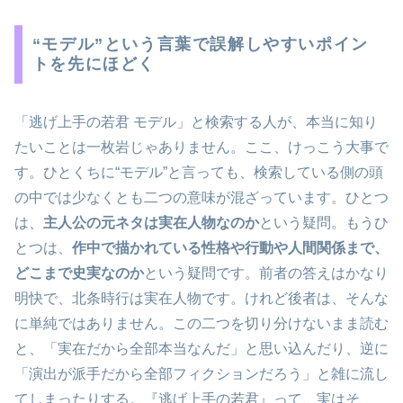
“モデル”という言葉で誤解しやすいポイン
トを先にほどく
「逃げ上手の若君 モデル」と検索する人が、本当に知り
たいことは一枚岩じゃありません。ここ、けっこう大事で
す。ひとくちに“モデル”と言っても、検索している側の頭
の中では少なくとも二つの意味が混ざっています。ひとつ
は、
主人公の元ネタは実在人物なのか
という疑問。もうひ
とつは、
作中で描かれている性格や行動や人間関係まで、
どこまで史実なのか
という疑問です。前者の答えはかなり
明快で、北条時行は実在人物です。けれど後者は、そんな
に単純ではありません。この二つを切り分けないまま読む
と、「実在だから全部本当なんだ」と思い込んだり、逆に
「演出が派手だから全部フィクションだろう」と雑に流し
てしまったりする。『逃げ上手の若君』って、実はそ