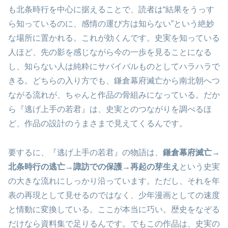
も北条時行を中心に据えることで、読者は“結果をうっす
ら知っているのに、感情の運び方は知らない”という絶妙
な場所に置かれる。これが効くんです。史実を知っている
人ほど、先の影を感じながら今の一歩を見ることになる
し、知らない人は純粋にサバイバルものとしてハラハラで
きる。どちらの入り方でも、鎌倉幕府滅亡から南北朝へつ
ながる流れが、ちゃんと作品の骨組みになっている。だか
ら『逃げ上手の若君』は、史実とのつながりを調べるほ
ど、作品の設計のうまさまで見えてくるんです。
要するに、『逃げ上手の若君』の物語は、
鎌倉幕府滅亡→
北条時行の逃亡→諏訪での保護→再起の芽生え
という史実
の大きな流れにしっかり沿っています。ただし、それを年
表の再現として見せるのではなく、少年漫画としての速度
と情動に変換している。ここが本当に巧い。歴史をなぞる
だけなら資料集で足りるんです。でもこの作品は、史実の