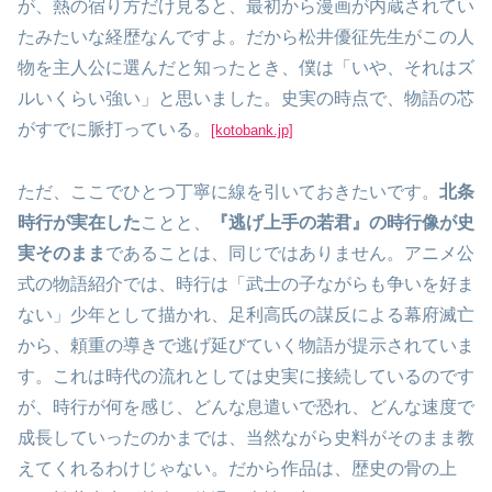
が、熱の宿り方だけ見ると、最初から漫画が内蔵されてい
たみたいな経歴なんですよ。だから松井優征先生がこの人
物を主人公に選んだと知ったとき、僕は「いや、それはズ
ルいくらい強い」と思いました。史実の時点で、物語の芯
がすでに脈打っている。
[kotobank.jp]
ただ、ここでひとつ丁寧に線を引いておきたいです。
北条
時行が実在した
ことと、
『逃げ上手の若君』の時行像が史
実そのまま
であることは、同じではありません。アニメ公
式の物語紹介では、時行は「武士の子ながらも争いを好ま
ない」少年として描かれ、足利高氏の謀反による幕府滅亡
から、頼重の導きで逃げ延びていく物語が提示されていま
す。これは時代の流れとしては史実に接続しているのです
が、時行が何を感じ、どんな息遣いで恐れ、どんな速度で
成長していったのかまでは、当然ながら史料がそのまま教
えてくれるわけじゃない。だから作品は、歴史の骨の上