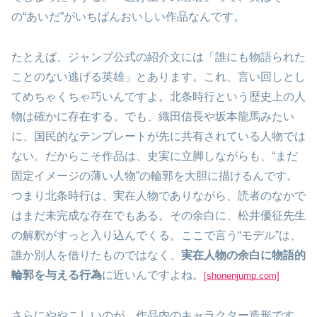
の“あいだ”がいちばんおいしい作品なんです。
たとえば、ジャンプ公式の紹介文には「誰にも物語られた
ことのない逃げる英雄」とあります。これ、言い回しとし
てめちゃくちゃ巧いんですよ。北条時行という歴史上の人
物は確かに存在する。でも、織田信長や坂本龍馬みたい
に、国民的なテンプレートが先に共有されている人物では
ない。だからこそ作品は、史実に立脚しながらも、“まだ
固定イメージの薄い人物”の輪郭を大胆に描けるんです。
つまり北条時行は、実在人物でありながら、読者のなかで
はまだ未完成な存在でもある。その余白に、松井優征先生
の解釈がすっと入り込んでくる。ここで言う“モデル”は、
誰か別人を借りたものではなく、
実在人物の余白に物語的
輪郭を与える行為
に近いんですよね。
[shonenjump.com]
さらにややこしいのが、作品内のキャラクター造形です。