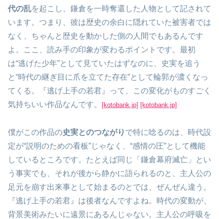
代の乱
を起こし、鎌倉を一時奪還した人物として記されて
います。つまり、彼は歴史の余白に隠れていた被害者では
なく、ちゃんと歴史を動かした側の人間でもあるんです
よ。ここ、読み手の印象が変わるポイントです。最初
は“逃げた少年”として見ていたはずなのに、史実を追う
と“時代の継ぎ目に爪を立てた存在”として輪郭が濃くなっ
てくる。『逃げ上手の若君』って、この変化がものすごく
気持ちいい作品なんです。
[kotobank.jp]
[kotobank.jp]
僕がこの作品の
史実とのつながり
で特に唸るのは、時代設
定が“説明のための看板”じゃなく、“感情の圧”として機能
しているところです。たとえば同じ「鎌倉幕府滅亡」とい
う事実でも、それが後から静かに語られるのと、主人公の
足元を崩す出来事として始まるのとでは、ぜんぜん違う。
『逃げ上手の若君』は後者なんですよね。時代の変動が、
背景美術みたいに遠景にあるんじゃない。主人公の呼吸を