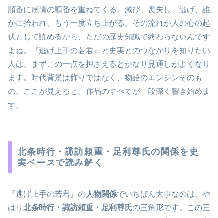
順番に感情の順番を重ねてくる。滅び、喪失し、逃げ、誰
かに拾われ、もう一度立ち上がる。その流れが人の心の起
伏として読めるから、ただの歴史知識で終わらないんです
よね。『逃げ上手の若君』と史実とのつながりを知りたい
人は、まずこの一点を押さえるとかなり見通しがよくなり
ます。時代背景は飾りではなく、物語のエンジンそのも
の。ここが見えると、作品のすべてが一段深く響き始めま
す。
北条時行・諏訪頼重・足利尊氏の関係を史
実ベースで読み解く
『逃げ上手の若君』の
人物関係
でいちばん大事なのは、や
はり
北条時行・諏訪頼重・足利尊氏
の三角形です。この三