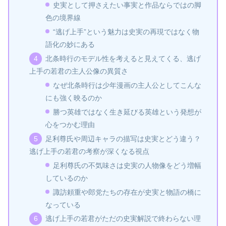
史実として押さえたい事実と作品ならではの脚
色の境界線
“逃げ上手”という魅力は史実の再現ではなく物
語化の妙にある
北条時行のモデル性を考えると見えてくる、逃げ
上手の若君の主人公像の異質さ
なぜ北条時行は少年漫画の主人公としてこんな
にも強く映るのか
勝つ英雄ではなく生き延びる英雄という発想が
心をつかむ理由
足利尊氏や周辺キャラの描写は史実とどう違う？
逃げ上手の若君の考察が深くなる視点
足利尊氏の不気味さは史実の人物像をどう増幅
しているのか
諏訪頼重や郎党たちの存在が史実と物語の橋に
なっている
逃げ上手の若君がただの史実解説で終わらない理