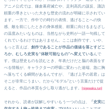
アニメ公式では、鎌倉幕府滅亡や、足利高氏の謀反、諏訪
頼重の導きといった大きな歴史の流れが明確に示されてい
ます。一方で、作中での時行の表情、逃げることへの快
感、敵を前にしたときの身体感覚、頼重に向けるまなざし
の温度みたいなものは、当然ながら史料が一語一句残して
くれているわけではありません。ここは創作です。いや、
もっと言えば、
創作であることが作品の価値を落とすどこ
ろか、むしろ史実を“体験可能なもの”へ変えている
んで
す。僕は歴史ものを読むとき、年表だけだと脳の表面をす
べる情報が、キャラクターの呼吸に変わった途端、急に胸
へ落ちてくる瞬間があるんですが、『逃げ上手の若君』は
そこが非常にうまい。だから“モデル”という言葉だけで捉
えると、作品の本質を少し取り逃がします。
[nigewaka.run]
それから、読者が誤解しやすいもう一つの点は、
「史実に
存在する人物＝性格まで史実」ではない
ということです。