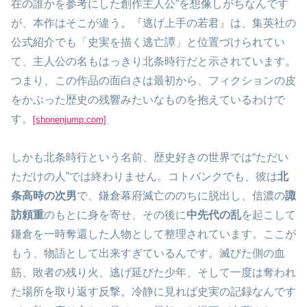
在の誰かを参考にした創作主人公”を想像しがちなんです
が、本作はそこが違う。『逃げ上手の若君』は、集英社の
公式紹介でも「史実を描く逃亡譚」と位置づけられてい
て、主人公の名もはっきり北条時行だと示されています。
つまり、この作品の面白さは最初から、フィクションの皮
をかぶった歴史の残響みたいなものを抱えているわけで
す。
[shonenjump.com]
しかも北条時行という名前、歴史好きの世界では“ただい
ただけの人”では終わりません。コトバンクでも、彼は
北
条高時の次男
で、鎌倉幕府滅亡ののちに脱出し、信濃の
諏
訪頼重
のもとに身を寄せ、その後に
中先代の乱
を起こして
鎌倉を一時奪還した人物として整理されています。ここが
もう、物語として出来すぎているんです。滅びた側の血
筋、敗者の残り火、逃げ延びた少年、そして一度は奪われ
た場所を取り返す反撃。冷静に見れば史実の記録なんです