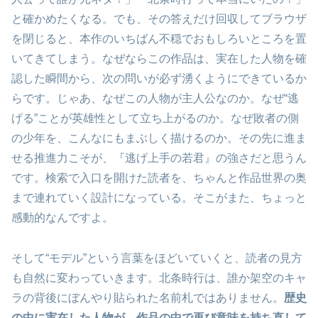
と確かめたくなる。でも、その答えだけ回収してブラウザ
を閉じると、本作のいちばん不穏でおもしろいところを置
いてきてしまう。なぜならこの作品は、実在した人物を確
認した瞬間から、次の問いが必ず湧くようにできているか
らです。じゃあ、なぜこの人物が主人公なのか。なぜ“逃
げる”ことが英雄性として立ち上がるのか。なぜ敗者の側
の少年を、こんなにもまぶしく描けるのか。その先に進ま
せる推進力こそが、『逃げ上手の若君』の強さだと思うん
です。検索で入口を開けた読者を、ちゃんと作品世界の奥
まで連れていく設計になっている。そこがまた、ちょっと
感動的なんですよ。
そして“モデル”という言葉をほどいていくと、読者の見方
も自然に変わっていきます。北条時行は、誰か架空のキャ
ラの背後にぼんやり貼られた名前札ではありません。
歴史
の中に実在した人物が、作品の中で再び意味を持ち直して