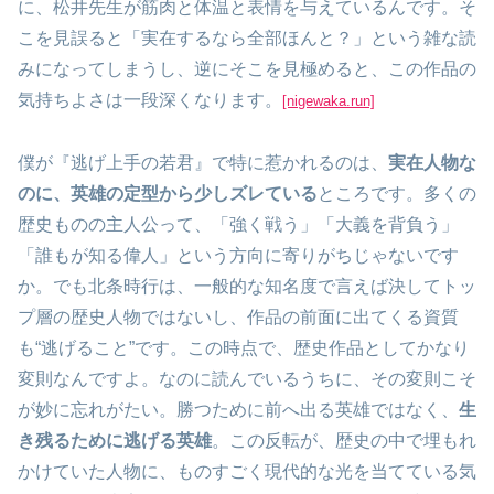
に、松井先生が筋肉と体温と表情を与えているんです。そ
こを見誤ると「実在するなら全部ほんと？」という雑な読
みになってしまうし、逆にそこを見極めると、この作品の
気持ちよさは一段深くなります。
[nigewaka.run]
僕が『逃げ上手の若君』で特に惹かれるのは、
実在人物な
のに、英雄の定型から少しズレている
ところです。多くの
歴史ものの主人公って、「強く戦う」「大義を背負う」
「誰もが知る偉人」という方向に寄りがちじゃないです
か。でも北条時行は、一般的な知名度で言えば決してトッ
プ層の歴史人物ではないし、作品の前面に出てくる資質
も“逃げること”です。この時点で、歴史作品としてかなり
変則なんですよ。なのに読んでいるうちに、その変則こそ
が妙に忘れがたい。勝つために前へ出る英雄ではなく、
生
き残るために逃げる英雄
。この反転が、歴史の中で埋もれ
かけていた人物に、ものすごく現代的な光を当てている気