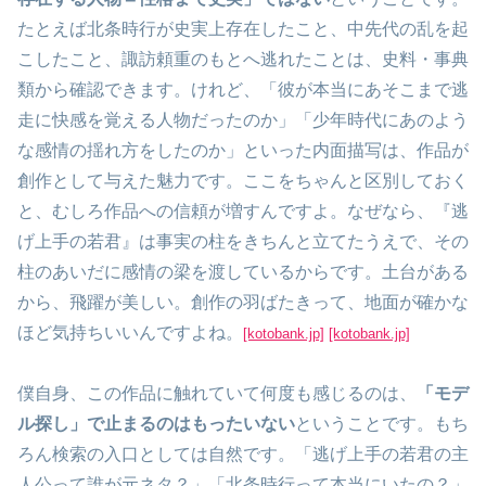
たとえば北条時行が史実上存在したこと、中先代の乱を起
こしたこと、諏訪頼重のもとへ逃れたことは、史料・事典
類から確認できます。けれど、「彼が本当にあそこまで逃
走に快感を覚える人物だったのか」「少年時代にあのよう
な感情の揺れ方をしたのか」といった内面描写は、作品が
創作として与えた魅力です。ここをちゃんと区別しておく
と、むしろ作品への信頼が増すんですよ。なぜなら、『逃
げ上手の若君』は事実の柱をきちんと立てたうえで、その
柱のあいだに感情の梁を渡しているからです。土台がある
から、飛躍が美しい。創作の羽ばたきって、地面が確かな
ほど気持ちいいんですよね。
[kotobank.jp]
[kotobank.jp]
僕自身、この作品に触れていて何度も感じるのは、
「モデ
ル探し」で止まるのはもったいない
ということです。もち
ろん検索の入口としては自然です。「逃げ上手の若君の主
人公って誰が元ネタ？」「北条時行って本当にいたの？」