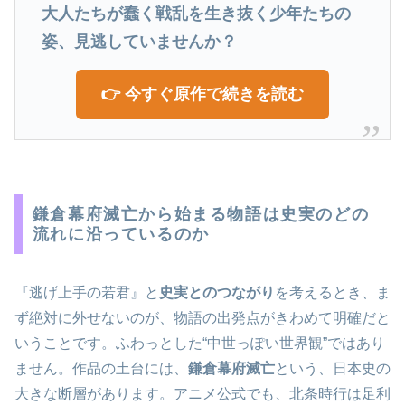
大人たちが蠢く戦乱を生き抜く少年たちの
姿、見逃していませんか？
👉 今すぐ原作で続きを読む
鎌倉幕府滅亡から始まる物語は史実のどの
流れに沿っているのか
『逃げ上手の若君』と
史実とのつながり
を考えるとき、ま
ず絶対に外せないのが、物語の出発点がきわめて明確だと
いうことです。ふわっとした“中世っぽい世界観”ではあり
ません。作品の土台には、
鎌倉幕府滅亡
という、日本史の
大きな断層があります。アニメ公式でも、北条時行は足利