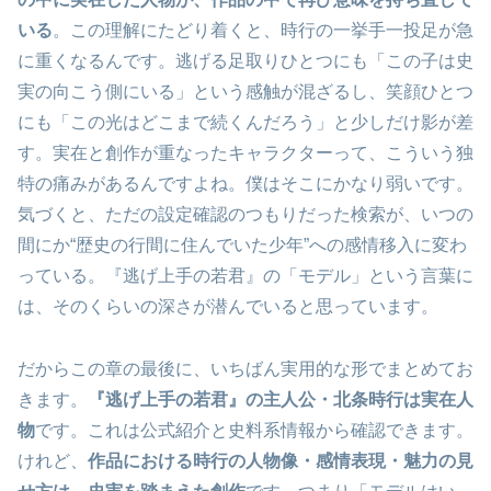
いる
。この理解にたどり着くと、時行の一挙手一投足が急
に重くなるんです。逃げる足取りひとつにも「この子は史
実の向こう側にいる」という感触が混ざるし、笑顔ひとつ
にも「この光はどこまで続くんだろう」と少しだけ影が差
す。実在と創作が重なったキャラクターって、こういう独
特の痛みがあるんですよね。僕はそこにかなり弱いです。
気づくと、ただの設定確認のつもりだった検索が、いつの
間にか“歴史の行間に住んでいた少年”への感情移入に変わ
っている。『逃げ上手の若君』の「モデル」という言葉に
は、そのくらいの深さが潜んでいると思っています。
だからこの章の最後に、いちばん実用的な形でまとめてお
きます。
『逃げ上手の若君』の主人公・北条時行は実在人
物
です。これは公式紹介と史料系情報から確認できます。
けれど、
作品における時行の人物像・感情表現・魅力の見