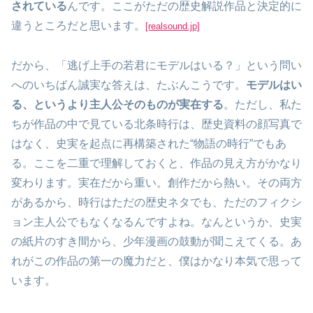
されている
んです。ここがただの歴史解説作品と決定的に
違うところだと思います。
[realsound.jp]
だから、「逃げ上手の若君にモデルはいる？」という問い
へのいちばん誠実な答えは、たぶんこうです。
モデルはい
る、というより主人公そのものが実在する
。ただし、私た
ちが作品の中で見ている北条時行は、歴史資料の顔写真で
はなく、史実を起点に再構築された“物語の時行”でもあ
る。ここを二重で理解しておくと、作品の見え方がかなり
変わります。実在だから重い。創作だから熱い。その両方
があるから、時行はただの歴史ネタでも、ただのフィクシ
ョン主人公でもなくなるんですよね。なんというか、史実
の紙片のすき間から、少年漫画の鼓動が聞こえてくる。あ
れがこの作品の第一の魔力だと、僕はかなり本気で思って
います。