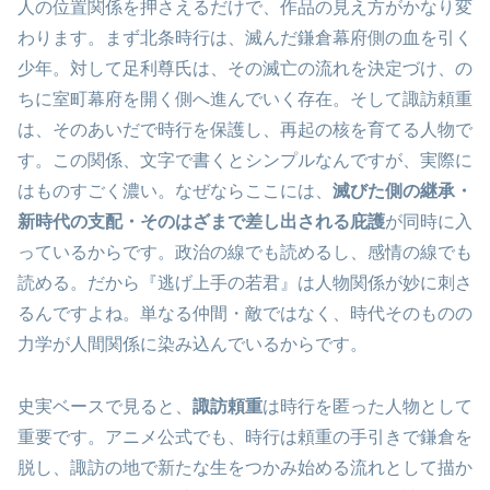
人の位置関係を押さえるだけで、作品の見え方がかなり変
わります。まず北条時行は、滅んだ鎌倉幕府側の血を引く
少年。対して足利尊氏は、その滅亡の流れを決定づけ、の
ちに室町幕府を開く側へ進んでいく存在。そして諏訪頼重
は、そのあいだで時行を保護し、再起の核を育てる人物で
す。この関係、文字で書くとシンプルなんですが、実際に
はものすごく濃い。なぜならここには、
滅びた側の継承・
新時代の支配・そのはざまで差し出される庇護
が同時に入
っているからです。政治の線でも読めるし、感情の線でも
読める。だから『逃げ上手の若君』は人物関係が妙に刺さ
るんですよね。単なる仲間・敵ではなく、時代そのものの
力学が人間関係に染み込んでいるからです。
史実ベースで見ると、
諏訪頼重
は時行を匿った人物として
重要です。アニメ公式でも、時行は頼重の手引きで鎌倉を
脱し、諏訪の地で新たな生をつかみ始める流れとして描か