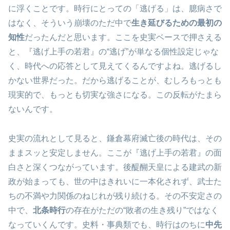
に浮くことです。時行にとっての「逃げる」は、臆病さで
はなく、そういう崩壊のただ中で
生き延びるための最初の
知性
だったんだと思います。ここを史実ベースで押さえる
と、『逃げ上手の若君』の“逃げ”が単なる個性設定じゃな
く、時代への応答として見えてくるんですよね。逃げるし
かない世界だった。だから逃げることが、むしろもっとも
現実的で、もっとも切実な強さになる。この反転がたまら
ないんです。
史実の流れとして見ると、鎌倉幕府滅亡後の時代は、その
ままスッと安定しません。ここが『逃げ上手の若君』の面
白さと深くつながっています。後醍醐天皇による建武の新
政が始まっても、世の中はきれいに一本化されず、武士た
ちの不満や力関係のねじれが残り続ける。その不安定さの
中で、
北条時行
の存在がただの“敗者の生き残り”ではなく
なっていくんです。史料・事典類でも、時行はのちに
中先