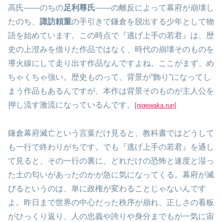
高氏――のちの
足利尊氏
――の離反によって幕府が崩壊し
たのち、
諏訪頼重
の手引きで鎌倉を脱出する少年として物
語を始めています。この時点で『逃げ上手の若君』は、歴
史の上澄みを借りた作品ではなく、時代の崩壊そのものを
導火線にして走り出す作品なんですよね。ここがまず、め
ちゃくちゃ強い。歴史ものって、背景が“飾り”になってし
まう作品もあるんですが、本作は背景そのものが主人公を
押し流す激流になっているんです。
[nigewaka.run]
鎌倉幕府滅亡という言葉だけ見ると、教科書ではどうして
も一行で終わりがちです。でも『逃げ上手の若君』を通し
て見ると、その一行の裏に、どれだけの恐怖と速度と湿っ
た土の匂いがあったのかが急に気になってくる。幕府が滅
びるというのは、単に政権が変わることじゃないんです
よ。昨日まで世界の中心だった秩序が崩れ、正しさの看板
がひっくり返り、人の忠義や誇りや身分までもが一気に宙