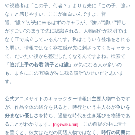
や視聴者は「この子、何者？」よりも先に「この子、強い
な」と感じやすい。ここが面白いんですよ。普
通、“誰？”が先に来るはずのキャラが、“強い”“濃い”“押し
がすごい”のほうで先に認識される。人物紹介が説明では
なく圧で成立しているんです。私はこういう登場をされる
と弱い。情報ではなく存在感が先に刺さってくるキャラっ
て、だいたい後から整理したくなるんですよね。検索で
「逃げ上手の若君 清子とは誰」
が気になる人が多いの
も、まさにこの“印象が先に残る設計”のせいだと思いま
す。
公式アニメサイトのキャラクター情報は主要人物中心です
が、作品全体の紹介を見ると、時行という主人公が
争いを
好まない優しさ
を持ち、過酷な時代を生き延びる物語であ
ることがわかります。
この前提の中に清子
[nigewaka.run]
を置くと、彼女はただの周辺人物ではなく、
時行の周囲に