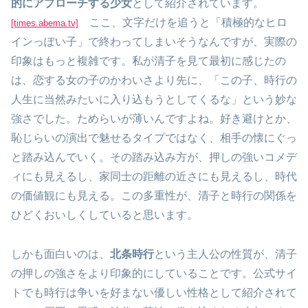
的にアプローチする少女
として紹介されています。
ここ、文字だけを追うと「積極的なヒロ
[times.abema.tv]
インっぽい子」で終わってしまいそうなんですが、実際の
印象はもっと複雑です。私が清子を見て最初に感じたの
は、恋する女の子のかわいさより先に、「この子、時行の
人生に当然みたいに入り込もうとしてくるな」という妙な
強さでした。ためらいが薄いんですよね。好き避けとか、
恥じらいの演出で魅せるタイプではなく、相手の懐にぐっ
と踏み込んでいく。その踏み込み方が、押しの強いコメデ
ィにも見えるし、家同士の距離の近さにも見えるし、時代
の価値観にも見える。この多重性が、清子と時行の関係を
ひどくおいしくしていると思います。
しかも面白いのは、
北条時行
という主人公の性質が、清子
の押しの強さをより印象的にしていることです。公式サイ
トでも時行は争いを好まない優しい性格として紹介されて