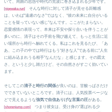
いて、周囲の思惑や時代の荒波に巻き込まれる少年です。
そんな時行に対して清子が見せる距離感
[nigewaka.run]
は、いわば“遠慮のなさ”ではなく、“彼の未来に自分がいる
ことを疑っていない感じ”なんです。ここがたまらない。
恋愛感情の表現って、本来は不安や探り合いを伴うことが
多いのに、清子はその手前を飛び越えて、もっと生活に近
い場所から時行へ触れてくる。私はこれを見るたび、「あ
あ、この子の中では時行はもう“好きな人”である前に“人生
に組み込まれうる相手”なんだな」と感じます。その図太
さ、というと少し雑だけど、その自然さがすごく効いてい
ます。
そしてこの
清子と時行の関係
が良いのは、甘酸っぱさだけ
でできていないところです。清子には、人気投票ページな
どで見えるような
強気で自信ありげな言葉の圧
がある。
つまり彼女は、受け身の“選ばれる少
[shonenjump.com]