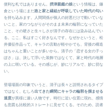
便利な札ではありません。
摂津親鑑の娘
という情報は、鎌
倉という場にまだ
政と家と縁組が呼吸していた時代の匂い
を持ち込みます。人間関係が個人の好悪だけで動いていな
いこと、家のつながりがそのまま未来の輪郭になっていた
こと、その硬さと生々しさが清子の存在には染み込んでい
る。ここ、私はすごく好きなんです。なぜかというと、松
井優征作品って、キャラの言動が軽やかでも、背後の構造
はちゃんと重いことが多いから。清子の「恋する女の子っ
ぽさ」は、決して浮いた装飾ではなくて、家と時代の地層
の上に咲いている。その感じが、妙にリアルで、妙に切な
い。
登場場面の印象でいうと、清子は長々と説明されるタイプ
ではなく、むしろ
出てきた瞬間にキャラの輪郭を掴ませる
速度
が異様に速い人物です。時行に近い位置に現れ、感情
も意図も比較的ストレートに見せてくる。そのため、読者