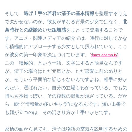
そして、
逃げ上手の若君の清子の基本情報
を整理するうえ
で欠かせないのが、彼女が単なる背景の少女ではなく、
北
条時行との縁談めいた距離感
をまとって登場することで
す。アニメ・関連メディアの紹介では、時行に対してかな
り積極的にアプローチする少女として扱われていて、ここ
が彼女の第一印象を決定づけています。
[times.abema.tv]
この「積極的」という一語、文字にすると簡単なんです
が、清子の場合はただ元気とか、ただ恋愛に前のめりと
か、そういう平面的な話じゃないんですよね。相手に好か
れたい、選ばれたい、自分の立場もわかっている、でも気
持ちも本物っぽい。その複数の温度が混ざっている。だか
ら一瞬で“情報量の多いキャラ”になるんです。短い出番で
も顔が立つのは、その混ざり方が上手いからです。
家柄の面から見ても、清子は物語の空気を説明するための