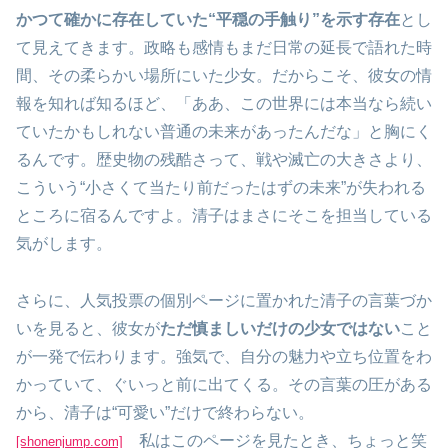
かつて確かに存在していた“平穏の手触り”を示す存在
とし
て見えてきます。政略も感情もまだ日常の延長で語れた時
間、その柔らかい場所にいた少女。だからこそ、彼女の情
報を知れば知るほど、「ああ、この世界には本当なら続い
ていたかもしれない普通の未来があったんだな」と胸にく
るんです。歴史物の残酷さって、戦や滅亡の大きさより、
こういう“小さくて当たり前だったはずの未来”が失われる
ところに宿るんですよ。清子はまさにそこを担当している
気がします。
さらに、人気投票の個別ページに置かれた清子の言葉づか
いを見ると、彼女が
ただ慎ましいだけの少女ではない
こと
が一発で伝わります。強気で、自分の魅力や立ち位置をわ
かっていて、ぐいっと前に出てくる。その言葉の圧がある
から、清子は“可愛い”だけで終わらない。
私はこのページを見たとき、ちょっと笑
[shonenjump.com]