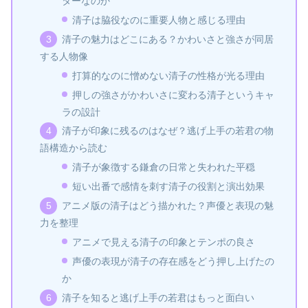
ターなのか
清子は脇役なのに重要人物と感じる理由
清子の魅力はどこにある？かわいさと強さが同居
する人物像
打算的なのに憎めない清子の性格が光る理由
押しの強さがかわいさに変わる清子というキャ
ラの設計
清子が印象に残るのはなぜ？逃げ上手の若君の物
語構造から読む
清子が象徴する鎌倉の日常と失われた平穏
短い出番で感情を刺す清子の役割と演出効果
アニメ版の清子はどう描かれた？声優と表現の魅
力を整理
アニメで見える清子の印象とテンポの良さ
声優の表現が清子の存在感をどう押し上げたの
か
清子を知ると逃げ上手の若君はもっと面白い