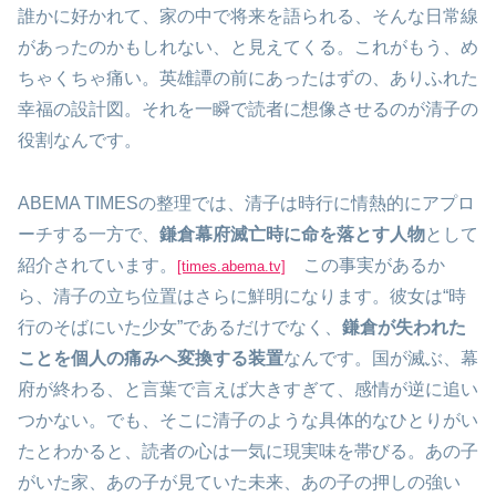
誰かに好かれて、家の中で将来を語られる、そんな日常線
があったのかもしれない、と見えてくる。これがもう、め
ちゃくちゃ痛い。英雄譚の前にあったはずの、ありふれた
幸福の設計図。それを一瞬で読者に想像させるのが清子の
役割なんです。
ABEMA TIMESの整理では、清子は時行に情熱的にアプロ
ーチする一方で、
鎌倉幕府滅亡時に命を落とす人物
として
紹介されています。
この事実があるか
[times.abema.tv]
ら、清子の立ち位置はさらに鮮明になります。彼女は“時
行のそばにいた少女”であるだけでなく、
鎌倉が失われた
ことを個人の痛みへ変換する装置
なんです。国が滅ぶ、幕
府が終わる、と言葉で言えば大きすぎて、感情が逆に追い
つかない。でも、そこに清子のような具体的なひとりがい
たとわかると、読者の心は一気に現実味を帯びる。あの子
がいた家、あの子が見ていた未来、あの子の押しの強い