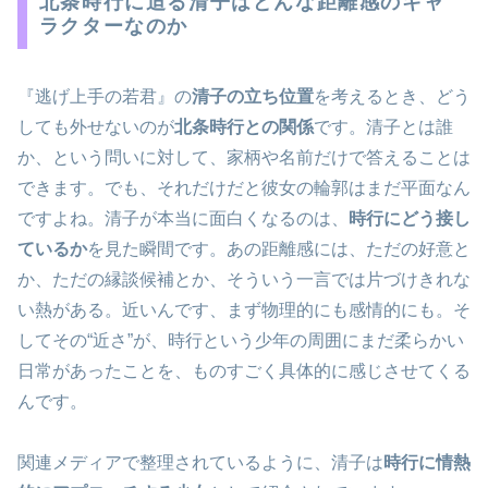
北条時行に迫る清子はどんな距離感のキャ
ラクターなのか
『逃げ上手の若君』の
清子の立ち位置
を考えるとき、どう
しても外せないのが
北条時行との関係
です。清子とは誰
か、という問いに対して、家柄や名前だけで答えることは
できます。でも、それだけだと彼女の輪郭はまだ平面なん
ですよね。清子が本当に面白くなるのは、
時行にどう接し
ているか
を見た瞬間です。あの距離感には、ただの好意と
か、ただの縁談候補とか、そういう一言では片づけきれな
い熱がある。近いんです、まず物理的にも感情的にも。そ
してその“近さ”が、時行という少年の周囲にまだ柔らかい
日常があったことを、ものすごく具体的に感じさせてくる
んです。
関連メディアで整理されているように、清子は
時行に情熱