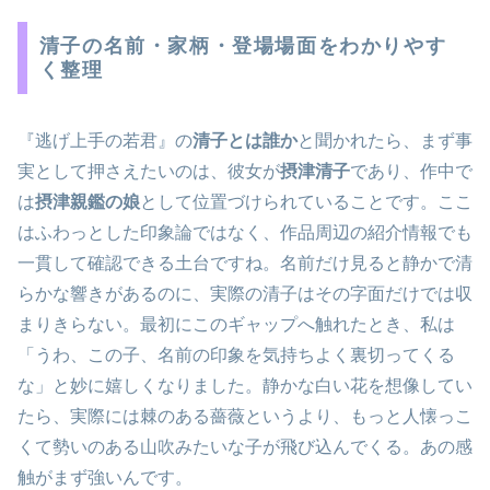
清子の名前・家柄・登場場面をわかりやす
く整理
『逃げ上手の若君』の
清子とは誰か
と聞かれたら、まず事
実として押さえたいのは、彼女が
摂津清子
であり、作中で
は
摂津親鑑の娘
として位置づけられていることです。ここ
はふわっとした印象論ではなく、作品周辺の紹介情報でも
一貫して確認できる土台ですね。名前だけ見ると静かで清
らかな響きがあるのに、実際の清子はその字面だけでは収
まりきらない。最初にこのギャップへ触れたとき、私は
「うわ、この子、名前の印象を気持ちよく裏切ってくる
な」と妙に嬉しくなりました。静かな白い花を想像してい
たら、実際には棘のある薔薇というより、もっと人懐っこ
くて勢いのある山吹みたいな子が飛び込んでくる。あの感
触がまず強いんです。