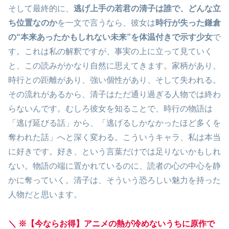
そして最終的に、
逃げ上手の若君の清子は誰で、どんな立
ち位置なのか
を一文で言うなら、彼女は
時行が失った鎌倉
の“本来あったかもしれない未来”を体温付きで示す少女
で
す。これは私の解釈ですが、事実の上に立って見ていく
と、この読みがかなり自然に思えてきます。家柄があり、
時行との距離があり、強い個性があり、そして失われる。
その流れがあるから、清子はただ通り過ぎる人物では終わ
らないんです。むしろ彼女を知ることで、時行の物語は
「逃げ延びる話」から、「逃げるしかなかったほど多くを
奪われた話」へと深く変わる。こういうキャラ、私は本当
に好きです。好き、という言葉だけでは足りないかもしれ
ない。物語の端に置かれているのに、読者の心の中心を静
かに奪っていく。清子は、そういう恐ろしい魅力を持った
人物だと思います。
＼ ※【今ならお得】アニメの熱が冷めないうちに原作で