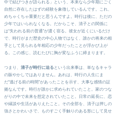
中で結びつきが語られる」という、本来なら少年期にごく
自然に存在したはずの経験を象徴しているんです。これ、
めちゃくちゃ重要だと思うんですよ。時行は後に、ただの
少年ではいられなくなる。だからこそ、清子との関係に
は“失われる前の普通”が濃く宿る。彼女が近くにいるだけ
で、時行がまだ歴史の中心人物ではなく、誰かの将来の相
手として見られる年相応の少年だったことが浮かび上が
る。この感じ、読むたびに胸が変なふうに締まります。
つまり、
清子が時行に迫る
という出来事は、単なるキャラ
の賑やかしではありません。あれは、時行の人生にま
だ“逃げる前の時間”があったことを示す、大事な感情の証
拠なんです。時行が誰かに求められていたこと。家のつな
がりの中で未来を想定されていたこと。日常の延長に、恋
や縁談や生活がありえたこと。その全部を、清子は押しの
強さとかわいさで、ものすごく手触りのある形にして見せ