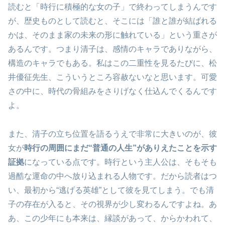
読むと「時行に積極的な女の子」で終わってしまうんです
が、歴史ものとして読むと、そこには「誰と誰が結ばれる
かは、そのまま家の未来の形に触れている」という重さが
あるんです。つまり清子は、感情のキャラでありながら、
構造のキャラでもある。私はこの二重性を見るたびに、松
井優征先生、こういうところ容赦ないなと思います。可愛
さの中に、時代の骨組みをさりげなく仕込んでくるんです
よ。
また、清子の立ち位置を語るうえで非常に大きいのが、彼
女が
時行の周囲にまだ“普通の人生”がありえたことを示す
証拠
になっている点です。時行という主人公は、そもそも
過酷な運命の中へ放り込まれる人物です。だから読者はつ
い、最初から“逃げる英雄”として彼を見てしまう。でも清
子の存在が入ると、その視界が少し変わるんですよね。あ
あ、この少年にも本来は、縁談があって、からかわれて、