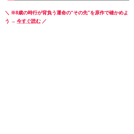
＼ ※8歳の時行が背負う運命の“その先”を原作で確かめよ
う →
今すぐ読む
／