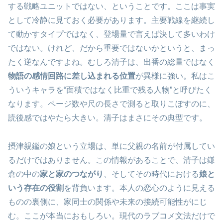
する戦略ユニットではない、ということです。ここは事実
として冷静に見ておく必要があります。主要戦線を継続し
て動かすタイプではなく、登場量で言えば決して多いわけ
ではない。けれど、だから重要ではないかというと、まっ
たく逆なんですよね。むしろ清子は、出番の総量ではなく
物語の感情回路に差し込まれる位置
が異様に強い。私はこ
ういうキャラを“面積ではなく比重で残る人物”と呼びたく
なります。ページ数や尺の長さで測ると取りこぼすのに、
読後感ではやたら大きい。清子はまさにその典型です。
摂津親鑑の娘という立場は、単に父親の名前が付属してい
るだけではありません。この情報があることで、清子は鎌
倉の中の
家と家のつながり
、そしてその時代における
娘と
いう存在の役割
を背負います。本人の恋心のように見える
ものの裏側に、家同士の関係や未来の接続可能性がにじ
む。ここが本当におもしろい。現代のラブコメ文法だけで