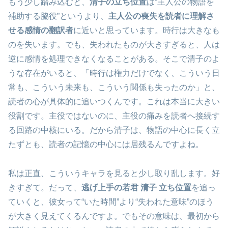
もう少し踏み込むと、
清子の立ち位置
は“主人公の物語を
補助する脇役”というより、
主人公の喪失を読者に理解さ
せる感情の翻訳者
に近いと思っています。時行は大きなも
のを失います。でも、失われたものが大きすぎると、人は
逆に感情を処理できなくなることがある。そこで清子のよ
うな存在がいると、「時行は権力だけでなく、こういう日
常も、こういう未来も、こういう関係も失ったのか」と、
読者の心が具体的に追いつくんです。これは本当に大きい
役割です。主役ではないのに、主役の痛みを読者へ接続す
る回路の中核にいる。だから清子は、物語の中心に長く立
たずとも、読者の記憶の中心には居残るんですよね。
私は正直、こういうキャラを見ると少し取り乱します。好
きすぎて。だって、
逃げ上手の若君 清子 立ち位置
を追っ
ていくと、彼女って“いた時間”より“失われた意味”のほう
が大きく見えてくるんですよ。でもその意味は、最初から