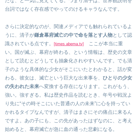
だな、と一気に見えてくる。つまり清子は、世界観説明を
台詞ではなく存在感でやってのけるキャラなんです。
さらに決定的なのが、関連メディアでも触れられているよ
うに、清子が
鎌倉幕府滅亡の中で命を落とす人物
として認
識されている点です。
ここが本当に重
[times.abema.tv]
い。国が滅ぶ、幕府が終わる、という情報は、歴史の文章
として読むとどうしても抽象化されやすいんです。でも清
子のような具体的な少女がそこにいたとわかると、話が変
わる。彼女は、滅亡という巨大な出来事を、
ひとりの少女
の失われた未来
へ変換する存在になります。これがもう、
強い。強すぎる。私は歴史作品を読むとき、年号や戦況よ
り先に“その時そこにいた普通の人の未来”に心を持ってい
かれるタイプなんですが、清子はまさにその痛点に来るん
ですよ。あの子にも、この先があったはずなのに、と考え
始めると、幕府滅亡が急に血の通った悲劇になる。