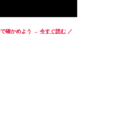
作で確かめよう →
今すぐ読む
／