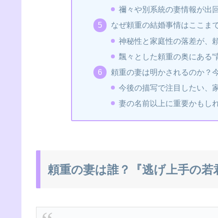
禰々や別系統の妻情報が出
なぜ頼重の結婚事情はここま
神秘性と家庭性の落差が、
飄々とした頼重の奥にある“
頼重の妻は明かされるのか？
今後の描写で注目したい、
妻の名前以上に重要かもし
頼重の妻は誰？『逃げ上手の若