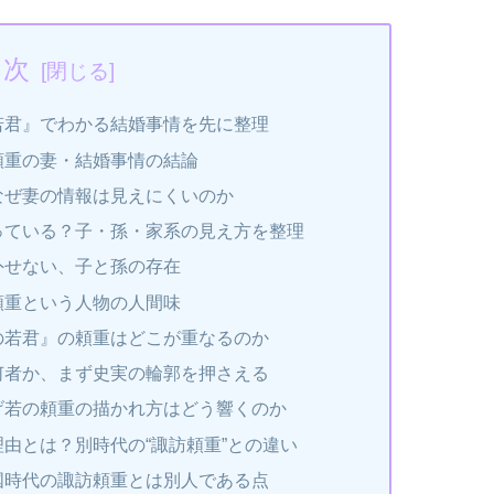
目次
若君』でわかる結婚事情を先に整理
頼重の妻・結婚事情の結論
なぜ妻の情報は見えにくいのか
っている？子・孫・家系の見え方を整理
外せない、子と孫の存在
頼重という人物の人間味
の若君』の頼重はどこが重なるのか
何者か、まず史実の輪郭を押さえる
げ若の頼重の描かれ方はどう響くのか
由とは？別時代の“諏訪頼重”との違い
国時代の諏訪頼重とは別人である点