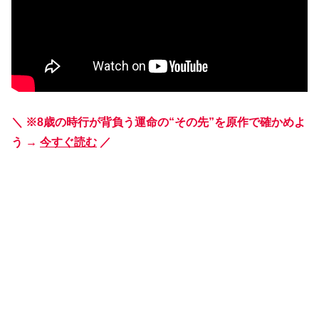
＼ ※8歳の時行が背負う運命の“その先”を原作で確かめよ
う →
今すぐ読む
／