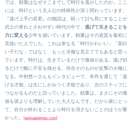
では、頼重はなぜそこまでして時行を逃がしたのか。ここ
には、時行という主人公の特殊性が深く関わっています。
『逃げ上手の若君』の物語は、戦って討ち死にすることが
武士の誉れとされやすい時代の中で、
逃げて生きることを
力に変える
少年を描いています。頼重はその資質を最初に
見抜いた人でした。これは単なる「時行かわいい」「面白
い子だな」ではなく、もっと冷徹な見立てでもあると思っ
ています。時行は、生きているだけで価値がある。逃げ切
るだけで敵に不安を残せる。存在そのものが反撃の火種に
なる。中村悠一さんもインタビューで、本作を通じて「逃
げる才能」は生にしがみつく才能であり、次のステップに
つながるものだと語っていました。頼重は、まさにその価
値を誰よりも理解していた大人なんです。だから彼にとっ
て、自分が終わることより時行を消さないことのほうが重
かった。
[animatetimes.com]