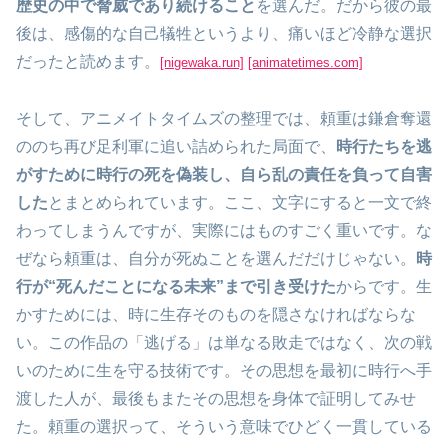
歴史の中で脅威であり続けること
を選んだ。だから彼の最
後は、感傷的な自己犠牲というより、痛いほど冷静な選択
だったと読めます。
[nigewaka.run]
[animatetimes.com]
そして、アニメイトタイムズの整理では、頼重は鎌倉奪還
ののち再び足利軍に追い詰められた局面で、
時行たちを逃
がすために時行の死を偽装し、自ら乱の責任を負って自害
した
とまとめられています。ここ、文字にすると一文で終
わってしまうんですが、実際にはものすごく重いです。な
ぜなら頼重は、自分が死ぬことを選んだだけじゃない。
時
行が“死んだことになる未来”まで引き受けた
からです。生
かすためには、時に生存そのものを隠さなければならな
い。この作品の「逃げる」は単なる敗走ではなく、次の戦
いのために生を守る技術です。その思想を最初に時行へ手
渡した人が、最後もまたその思想を身体で証明してみせ
た。頼重の選択って、そういう意味でひどく一貫している