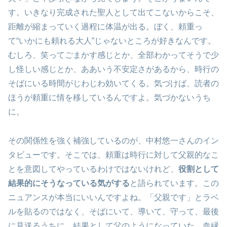
す。いきなり完成された聖人として出てこないからこそ、
距離が縮まっていく過程に体温が出る。ぼく、頼重っ
て“いかにも頼れる大人”じゃないところが好きなんです。
むしろ、笑ってごまかす感じとか、全部わかってそうで少
し怪しい感じとか、ああいう不安定さがあるから、時行の
そばにいる時間がじわじわ効いてくる。気づけば、読者の
ほうが頼重に情を移しているんですよ。気づかないうち
に。
その関係性を強く補強しているのが、中村悠一さんのイン
タビューです。そこでは、頼重は時行に対して父親的なこ
とを意図してやっているわけではないけれど、
役割として
結果的にそうなっている気がする
と語られています。この
ニュアンスが本当にいいんですよね。「父親です」とラベ
ルを貼るのではなく、そばにいて、導いて、守って、最後
に見送るうちに、結果として父のようになっていた。血縁