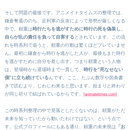
そして問題の最後です。アニメイトタイムズの整理では、
鎌倉奪還ののち、足利軍の反攻によって形勢が厳しくなる
中で、頼重は
時行たちを逃がすために時行の死を偽装し、
自らが乱の責任を負って自害する
とされています。この流
れを時系列で追うと、頼重の行動は驚くほどブレていませ
ん。最初に鎌倉から時行を逃がした人が、最後もまた時行
を逃がすために自分を差し出す。つまり頼重という人物
は、登場時から退場時まで一貫して、
時行を“死なせない
側”に立ち続けている
んです。ここ、たぶん数字や箇条書
きで読むより、じわじわ来ると思います。始まりと終わり
が同じ祈りで結ばれているからです。
[animatetimes.com]
この時系列整理の中で見落としたくないのは、頼重がただ
未来を知っていたから動いたわけではない、という点で
す。公式プロフィールにもある通り、頼重の未来視は
「お