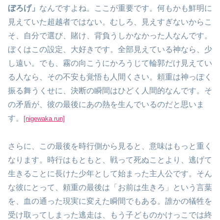
ぼろげ」
なんですよね。ここが重要です。何もかも鮮明に
見えていた超越者ではない。むしろ、見えすぎないからこ
そ、自分で選び、賭け、背負うしかなかった人なんです。
ぼくはこの設定、大好きです。全部見えている神なら、少
し遠い。でも、霧の向こうにかろうじて輪郭だけ見えてい
る人なら、その不安も覚悟も人間くさい。頼重は神っぽく
振る舞うくせに、決断の瞬間はひどく人間的なんです。そ
の矛盾が、彼の最後にあの熱を生んでいるのだと思いま
す。
[nigewaka.run]
さらに、この最後を時行側から見ると、意味はもっと重く
なります。時行はもともと、戦って死ぬことより、逃げて
生きることに長けた少年として始まった主人公です。そん
な彼にとって、頼重の最後は「お前は生きろ」という言葉
を、血の通った現実に変えた瞬間でもある。誰かの犠牲を
受け取ってしまった逃走は、もう子どものかけっこでは終