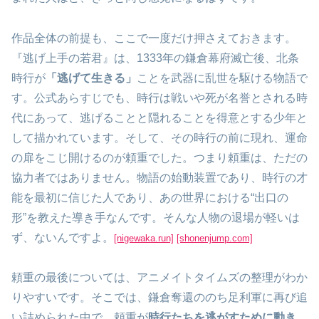
作品全体の前提も、ここで一度だけ押さえておきます。
『逃げ上手の若君』は、1333年の鎌倉幕府滅亡後、北条
時行が
「逃げて生きる」
ことを武器に乱世を駆ける物語で
す。公式あらすじでも、時行は戦いや死が名誉とされる時
代にあって、逃げることと隠れることを得意とする少年と
して描かれています。そして、その時行の前に現れ、運命
の扉をこじ開けるのが頼重でした。つまり頼重は、ただの
協力者ではありません。物語の始動装置であり、時行の才
能を最初に信じた人であり、あの世界における“出口の
形”を教えた導き手なんです。そんな人物の退場が軽いは
ず、ないんですよ。
[nigewaka.run]
[shonenjump.com]
頼重の最後については、アニメイトタイムズの整理がわか
りやすいです。そこでは、鎌倉奪還ののち足利軍に再び追
い詰められた中で、頼重が
時行たちを逃がすために動き、