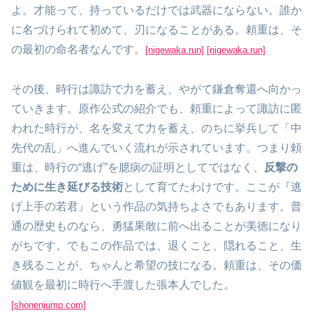
よ。才能って、持っているだけでは武器にならない。誰か
に名づけられて初めて、刃になることがある。頼重は、そ
の最初の命名者なんです。
[nigewaka.run]
[nigewaka.run]
その後、時行は諏訪で力を蓄え、やがて鎌倉奪還へ向かっ
ていきます。原作公式の紹介でも、頼重によって諏訪に匿
われた時行が、名を変えて力を蓄え、のちに挙兵して「中
先代の乱」へ進んでいく流れが示されています。つまり頼
重は、時行の“逃げ”を臆病の証明としてではなく、
反撃の
ために生き延びる技術
として育てたわけです。ここが『逃
げ上手の若君』という作品の気持ちよさでもあります。普
通の歴史ものなら、勇猛果敢に前へ出ることが美徳になり
がちです。でもこの作品では、退くこと、隠れること、生
き残ることが、ちゃんと希望の技になる。頼重は、その価
値観を最初に時行へ手渡した張本人でした。
[shonenjump.com]