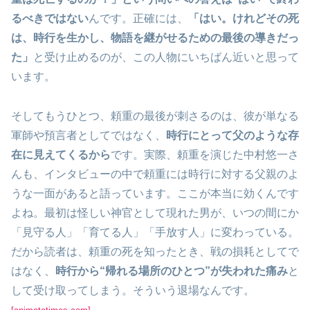
るべきではない
んです。正確には、
「はい。けれどその死
は、時行を生かし、物語を継がせるための最後の導きだっ
た」
と受け止めるのが、この人物にいちばん近いと思って
います。
そしてもうひとつ、頼重の最後が刺さるのは、彼が単なる
軍師や預言者としてではなく、
時行にとって父のような存
在に見えてくるから
です。実際、頼重を演じた中村悠一さ
んも、インタビューの中で頼重には時行に対する父親のよ
うな一面があると語っています。ここが本当に効くんです
よね。最初は怪しい神官として現れた男が、いつの間にか
「見守る人」「育てる人」「手放す人」に変わっている。
だから読者は、頼重の死を知ったとき、戦の損耗としてで
はなく、
時行から“帰れる場所のひとつ”が失われた痛み
と
して受け取ってしまう。そういう退場なんです。