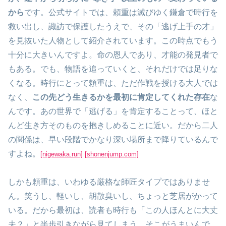
から
です。公式サイトでは、頼重は滅びゆく鎌倉で時行を
救い出し、諏訪で保護したうえで、その「逃げ上手の才」
を見抜いた人物として紹介されています。この時点でもう
十分に大きいんですよ。命の恩人であり、才能の発見者で
もある。でも、物語を追っていくと、それだけでは足りな
くなる。時行にとって頼重は、ただ作戦を授ける大人では
なく、
この先どう生きるかを最初に肯定してくれた存在
な
んです。あの世界で「逃げる」を肯定することって、ほと
んど生き方そのものを抱きしめることに近い。だから二人
の関係は、早い段階でかなり深い場所まで降りているんで
すよね。
[nigewaka.run]
[shonenjump.com]
しかも頼重は、いわゆる厳格な師匠タイプではありませ
ん。笑うし、軽いし、胡散臭いし、ちょっと芝居がかって
いる。だから最初は、読者も時行も「この人ほんとに大丈
夫？」と半歩引きながら見てしまう。そこがうまいんで