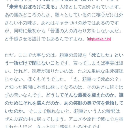
「未来をおぼろげに見る」
人物として紹介されています。
あの掴みどころのなさ、飄々としているのに核心だけは外
さない不気味さ、あれはキャラづけの妙ではあるのです
が、同時に最初から「普通の人の終わり方をしない人だ」
と予感させる設計でもあるんですよね。
[nigewaka.run]
ただ、ここで大事なのは、頼重の最後を
「死亡した」とい
う一語だけで閉じないこと
です。言ってしまえば事実は短
い。けれど、読者が知りたいのは、たぶん単純な生死確認
じゃない。ぼくもそうでした。「え、頼重って死ぬの？」
と知った瞬間に本当に欲しくなるのは、そのあとに続くは
ずの問いなんです。
どうしてそんな最後を迎えたのか。誰
のためにそれを選んだのか。あの笑顔の奥で何を覚悟して
いたのか。
そこまで触れないと、頼重という人の輪郭は
ぜんぶ霧の中に戻ってしまう。アニメや原作で彼に心を掴
まれた人ほど、きっと同じ感覚になるはずです。