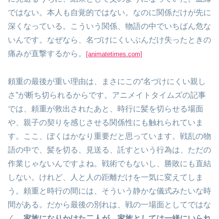
ではない。本人も自覚的ではない。なのに関係だけが先に
深くなっている。こういう関係、物語の中でいちばん危な
いんです。なぜなら、名づけにくいぶんだけ失ったときの
痛みが直撃するから。
[animatetimes.com]
頼重の最後が重い理由は、まさにこの“名づけにくい親し
さ”が断ち切られるからです。アニメイトタイムズの記事
では、頼重が救出されたあと、時行に髪を切らせる場面
や、親子の契りを感じさせる関係性にも触れられていま
す。ここ、ぼくはかなり重要だと思っています。戦乱の物
語の中で、髪を切る、見送る、託すという行為は、ただの
作業じゃないんですよね。戦術でもないし、勝敗にも直結
しない。けれど、人と人の距離だけを一気に変えてしま
う。頼重と時行の間には、そういう静かな儀式みたいな時
間がある。だから最後の別れは、戦の一場面としてではな
く、
家族になりかけた二人が、家族としては一緒にいられ