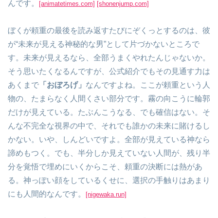
んです。
[animatetimes.com]
[shonenjump.com]
ぼくが頼重の最後を読み返すたびにぞくっとするのは、彼
が“未来が見える神秘的な男”として片づかないところで
す。未来が見えるなら、全部うまくやれたんじゃないか。
そう思いたくなるんですが、公式紹介でもその見通す力は
あくまで
「おぼろげ」
なんですよね。ここが頼重という人
物の、たまらなく人間くさい部分です。霧の向こうに輪郭
だけが見えている。たぶんこうなる、でも確信はない。そ
んな不完全な視界の中で、それでも誰かの未来に賭けるし
かない。いや、しんどいですよ。全部が見えている神なら
諦めもつく。でも、半分しか見えていない人間が、残り半
分を覚悟で埋めにいくからこそ、頼重の決断には熱があ
る。神っぽい顔をしているくせに、選択の手触りはあまり
にも人間的なんです。
[nigewaka.run]