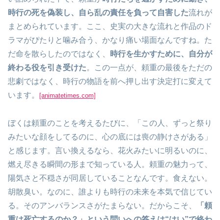
時行の死を偽装し、自ら乱の責任を負って自害した
流れが
まとめられています。ここ、史実の大きな流れと作品のド
ラマがぴたりと噛み合う、かなり痛い場面なんですね。た
だ命を散らしたのではなく、
時行を生かすために、自分が
終わる役を引き受けた
。この一点が、頼重の最後をただの
悲劇ではなく、時行の物語を前へ押し出す決定打に変えて
います。
[animatetimes.com]
ぼくは頼重のことを考えるたびに、「この人、ずっと祭り
みたいな顔をしてるのに、心の底には喪の静けさがある」
と感じます。言い換えるなら、花火みたいに明るいのに、
燃え尽きる瞬間の形まで知っている人。頼重の魅力って、
陽気さと不穏さが同居していることなんです。食えない。
胡散臭い。なのに、誰よりも時行の未来を本気で信じてい
る。そのアンバランスさがたまらない。だからこそ、
「頼
重は死亡するのか？」という問いへの答えは“はい”で終わ