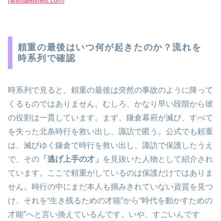
[animatetimes.com]
頼重の最後はいつ何が起きたのか？流れを
時系列で確認
時系列で見ると、頼重の最後は突然の事故のように降って
くるものではありません。むしろ、かなり早い段階から彼
の役割は一貫しています。まず、鎌倉幕府が滅び、すべて
を失った北条時行を救い出し、諏訪で匿う。公式でも頼重
は、滅びゆく鎌倉で時行を救い出し、諏訪で保護したうえ
で、その
「逃げ上手の才」
を見抜いた人物として紹介され
ています。ここで頼重がしているのは保護だけではありま
せん。時行の中にまだ本人も掴みきれていない資質を見つ
け、それを“生き残るための才能”から“時代を動かすための
才能”へと言い換えているんです。いや、すごいんです