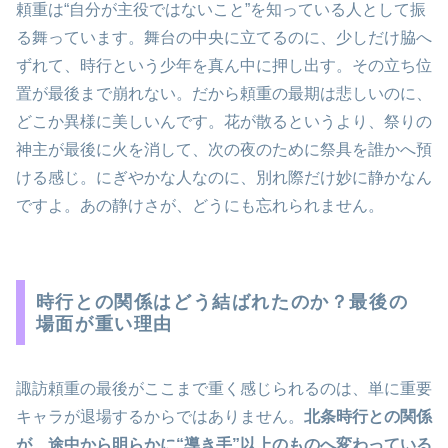
頼重は“自分が主役ではないこと”を知っている人として振
る舞っています。舞台の中央に立てるのに、少しだけ脇へ
ずれて、時行という少年を真ん中に押し出す。その立ち位
置が最後まで崩れない。だから頼重の最期は悲しいのに、
どこか異様に美しいんです。花が散るというより、祭りの
神主が最後に火を消して、次の夜のために祭具を誰かへ預
ける感じ。にぎやかな人なのに、別れ際だけ妙に静かなん
ですよ。あの静けさが、どうにも忘れられません。
時行との関係はどう結ばれたのか？最後の
場面が重い理由
諏訪頼重の最後がここまで重く感じられるのは、単に重要
キャラが退場するからではありません。
北条時行との関係
が、途中から明らかに“導き手”以上のものへ変わっている