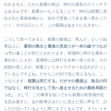
われません。だから頼重の死は、時行の成長のスイッチで
もあるんです。頼重がいなくなることで、時行は頼重に見
出された英雄候補から、自分で背負って走る者へ変わって
いく。その入口として、この最期はあまりにも大きい。
こうして並べてみると、頼重の最後は「死んだ」という結
果以上に、
最初の救出と最後の見送りが一本の線でつなが
っている
ことが肝だとわかります。登場時に時行を運命へ
連れ出した人が、退場時には時行を未来へ送り出す。その
役割の美しさが、頼重というキャラクターを忘れがたくし
ているんですよね。だからこのh2で先に答えるなら、こ
うなります。
頼重は死亡する。だがその最後は、敗北の印
ではなく、時行を生かして先へ進ませるための最終局面だ
った。
そして、この事実を知ってから頼重の初登場付近
を読み返すと、あの軽薄さみたいに見えた笑い声まで、少
しだけ泣いているように聞こえてくるんです。そういうキ