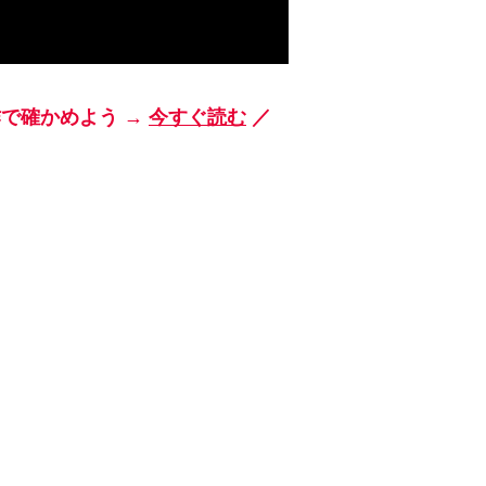
作で確かめよう →
今すぐ読む
／