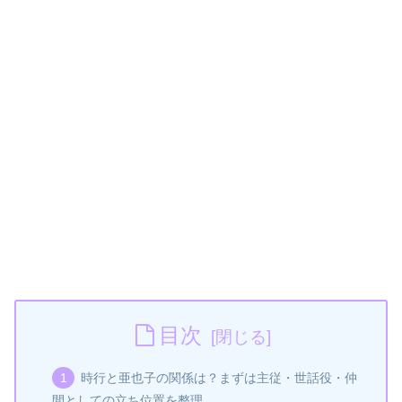
目次
時行と亜也子の関係は？まずは主従・世話役・仲
間としての立ち位置を整理