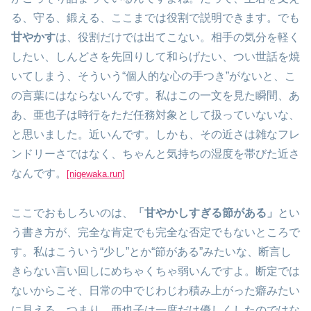
る、守る、鍛える、ここまでは役割で説明できます。でも
甘やかす
は、役割だけでは出てこない。相手の気分を軽く
したい、しんどさを先回りして和らげたい、つい世話を焼
いてしまう、そういう“個人的な心の手つき”がないと、こ
の言葉にはならないんです。私はこの一文を見た瞬間、あ
あ、亜也子は時行をただ任務対象として扱っていないな、
と思いました。近いんです。しかも、その近さは雑なフレ
ンドリーさではなく、ちゃんと気持ちの湿度を帯びた近さ
なんです。
[nigewaka.run]
ここでおもしろいのは、
「甘やかしすぎる節がある」
とい
う書き方が、完全な肯定でも完全な否定でもないところで
す。私はこういう“少し”とか“節がある”みたいな、断言し
きらない言い回しにめちゃくちゃ弱いんですよ。断定では
ないからこそ、日常の中でじわじわ積み上がった癖みたい
に見える。つまり、亜也子は一度だけ優しくしたのではな