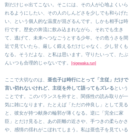
割だけじゃ出てこない。そこには、その人が心地よくいら
れるようにしたい、その人のしんどさを少しでも和らげた
い、という個人的な温度が混ざるんです。しかも相手は時
行です。歴史の奔流に飲み込まれながら、それでも生き
て、逃げて、未来へつなごうとする少年。その危うさを間
近で見ていたら、厳しく鍛えるだけじゃなく、少し甘くも
なる。そうだよな、と私は思います。守りたいって、たぶ
んいつも合理的じゃないです。
[nigewaka.run]
ここで大切なのは、
亜也子は時行にとって「主従」だけで
言い切れないけれど、主従を外して語ってもズレる
という
ことです。このバランスを外すと、関係性の読み取りが一
気に雑になります。たとえば「ただの仲良し」として見る
と、彼女が持つ献身の輪郭が薄くなる。逆に「完全に家
臣」とだけ見ると、あの距離の近さや、手つきの柔らかさ
や、感情の揺れがこぼれてしまう。私は亜也子を見ている