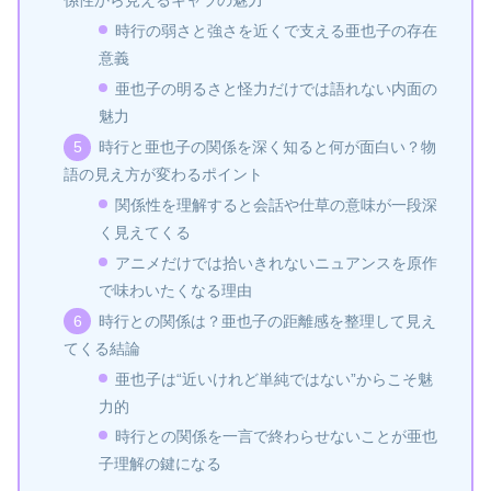
係性から見えるキャラの魅力
時行の弱さと強さを近くで支える亜也子の存在
意義
亜也子の明るさと怪力だけでは語れない内面の
魅力
時行と亜也子の関係を深く知ると何が面白い？物
語の見え方が変わるポイント
関係性を理解すると会話や仕草の意味が一段深
く見えてくる
アニメだけでは拾いきれないニュアンスを原作
で味わいたくなる理由
時行との関係は？亜也子の距離感を整理して見え
てくる結論
亜也子は“近いけれど単純ではない”からこそ魅
力的
時行との関係を一言で終わらせないことが亜也
子理解の鍵になる