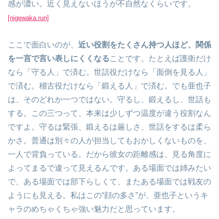
感が濃い。近く見えないほうが不自然なくらいです。
[nigewaka.run]
ここで面白いのが、
近い役割をたくさん持つ人ほど、関係
を一言で言い表しにくくなる
ことです。たとえば護衛だけ
なら「守る人」で済む。世話役だけなら「面倒を見る人」
で済む。稽古役だけなら「鍛える人」で済む。でも亜也子
は、そのどれか一つではない。守るし、鍛えるし、世話も
する。この三つって、本来は少しずつ温度が違う役割なん
ですよ。守るは緊張、鍛えるは厳しさ、世話をするは柔ら
かさ。普通は別々の人が担当してもおかしくないものを、
一人で背負っている。だから彼女の距離感は、見る角度に
よってまるで違って見えるんです。ある場面では姉みたい
で、ある場面では部下らしくて、またある場面では戦友の
ようにも見える。私はこの“顔の多さ”が、亜也子というキ
ャラのめちゃくちゃ強い魅力だと思っています。