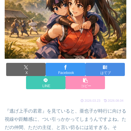
X
Facebook
はてブ
LINE
コピー
2026.03.23
2026.08.04
『逃げ上手の若君』を見ていると、亜也子が時行に向ける
視線や距離感に、つい引っかかってしまうんですよね。た
だの仲間、ただの主従、と言い切るには近すぎる。そ