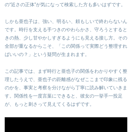
の“近さの正体”が気になって検索した方も多いはずです。
しかも亜也子は、強い、明るい、頼もしいで終わらないん
です。時行を支える手つきのやわらかさ、守ろうとすると
きの熱、少し甘やかしすぎるようにも見える接し方。その
全部が重なるからこそ、「この関係って実際どう整理すれ
ばいいの？」という疑問が生まれます。
この記事では、まず時行と亜也子の関係をわかりやすく整
理したうえで、亜也子の距離感がなぜここまで印象に残る
のかを、事実と考察を分けながら丁寧に読み解いていきま
す。関係性を一度言葉にできると、彼女の一挙手一投足
が、もっと刺さって見えてくるはずです。