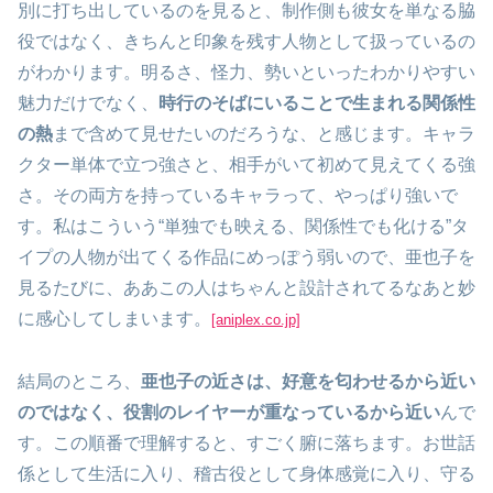
別に打ち出しているのを見ると、制作側も彼女を単なる脇
役ではなく、きちんと印象を残す人物として扱っているの
がわかります。明るさ、怪力、勢いといったわかりやすい
魅力だけでなく、
時行のそばにいることで生まれる関係性
の熱
まで含めて見せたいのだろうな、と感じます。キャラ
クター単体で立つ強さと、相手がいて初めて見えてくる強
さ。その両方を持っているキャラって、やっぱり強いで
す。私はこういう“単独でも映える、関係性でも化ける”タ
イプの人物が出てくる作品にめっぽう弱いので、亜也子を
見るたびに、ああこの人はちゃんと設計されてるなあと妙
に感心してしまいます。
[aniplex.co.jp]
結局のところ、
亜也子の近さは、好意を匂わせるから近い
のではなく、役割のレイヤーが重なっているから近い
んで
す。この順番で理解すると、すごく腑に落ちます。お世話
係として生活に入り、稽古役として身体感覚に入り、守る