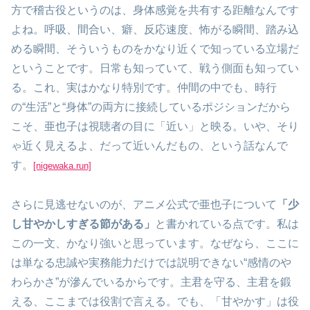
方で稽古役というのは、身体感覚を共有する距離なんです
よね。呼吸、間合い、癖、反応速度、怖がる瞬間、踏み込
める瞬間、そういうものをかなり近くで知っている立場だ
ということです。日常も知っていて、戦う側面も知ってい
る。これ、実はかなり特別です。仲間の中でも、時行
の“生活”と“身体”の両方に接続しているポジションだから
こそ、亜也子は視聴者の目に「近い」と映る。いや、そり
ゃ近く見えるよ、だって近いんだもの、という話なんで
す。
[nigewaka.run]
さらに見逃せないのが、アニメ公式で亜也子について
「少
し甘やかしすぎる節がある」
と書かれている点です。私は
この一文、かなり強いと思っています。なぜなら、ここに
は単なる忠誠や実務能力だけでは説明できない“感情のや
わらかさ”が滲んでいるからです。主君を守る、主君を鍛
える、ここまでは役割で言える。でも、「甘やかす」は役