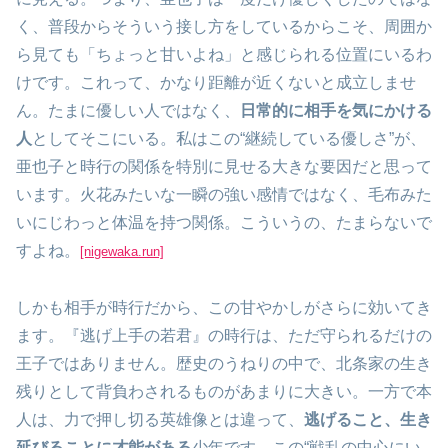
く、普段からそういう接し方をしているからこそ、周囲か
ら見ても「ちょっと甘いよね」と感じられる位置にいるわ
けです。これって、かなり距離が近くないと成立しませ
ん。たまに優しい人ではなく、
日常的に相手を気にかける
人
としてそこにいる。私はこの“継続している優しさ”が、
亜也子と時行の関係を特別に見せる大きな要因だと思って
います。火花みたいな一瞬の強い感情ではなく、毛布みた
いにじわっと体温を持つ関係。こういうの、たまらないで
すよね。
[nigewaka.run]
しかも相手が時行だから、この甘やかしがさらに効いてき
ます。『逃げ上手の若君』の時行は、ただ守られるだけの
王子ではありません。歴史のうねりの中で、北条家の生き
残りとして背負わされるものがあまりに大きい。一方で本
人は、力で押し切る英雄像とは違って、
逃げること、生き
延びることに才能がある
少年です。この“戦乱の中心にい