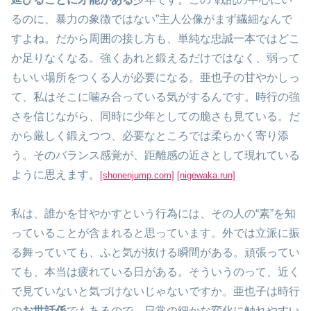
るのに、暴力の象徴ではない”主人公像がまず繊細なんで
すよね。だから周囲の接し方も、単純な忠誠一本ではどこ
か足りなくなる。強くあれと鍛えるだけではなく、弱って
もいい場所をつくる人が必要になる。亜也子の甘やかしっ
て、私はそこに噛み合っている気がするんです。時行の強
さを信じながら、同時に少年としての脆さも見ている。だ
から厳しく鍛えつつ、必要なところでは柔らかく寄り添
う。そのバランス感覚が、距離感の近さとして現れている
ように思えます。
[shonenjump.com]
[nigewaka.run]
私は、誰かを甘やかすという行為には、その人の“素”を知
っていることが含まれると思っています。外では立派に振
る舞っていても、ふと気が抜ける瞬間がある。頑張ってい
ても、本当は疲れている日がある。そういうのって、近く
で見ていないと気づけないじゃないですか。亜也子は時行
の
お世話係
でもあるので、日常の細かな変化に触れやすい