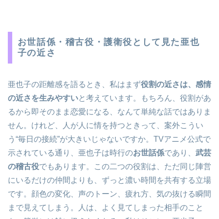
お世話係・稽古役・護衛役として見た亜也
子の近さ
亜也子の距離感を語るとき、私はまず
役割の近さは、感情
の近さを生みやすい
と考えています。もちろん、役割があ
るから即そのまま恋愛になる、なんて単純な話ではありま
せん。けれど、人が人に情を持つときって、案外こうい
う“毎日の接続”が大きいじゃないですか。TVアニメ公式で
示されている通り、亜也子は時行の
お世話係
であり、
武芸
の稽古役
でもあります。この二つの役割は、ただ同じ陣営
にいるだけの仲間よりも、ずっと濃い時間を共有する立場
です。顔色の変化、声のトーン、疲れ方、気の抜ける瞬間
まで見えてしまう。人は、よく見てしまった相手のこと