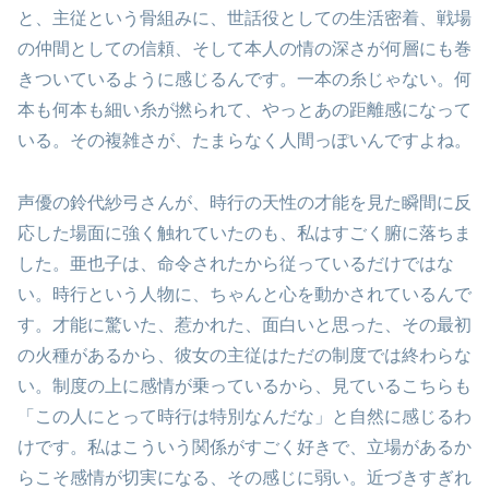
と、主従という骨組みに、世話役としての生活密着、戦場
の仲間としての信頼、そして本人の情の深さが何層にも巻
きついているように感じるんです。一本の糸じゃない。何
本も何本も細い糸が撚られて、やっとあの距離感になって
いる。その複雑さが、たまらなく人間っぽいんですよね。
声優の鈴代紗弓さんが、時行の天性の才能を見た瞬間に反
応した場面に強く触れていたのも、私はすごく腑に落ちま
した。亜也子は、命令されたから従っているだけではな
い。時行という人物に、ちゃんと心を動かされているんで
す。才能に驚いた、惹かれた、面白いと思った、その最初
の火種があるから、彼女の主従はただの制度では終わらな
い。制度の上に感情が乗っているから、見ているこちらも
「この人にとって時行は特別なんだな」と自然に感じるわ
けです。私はこういう関係がすごく好きで、立場があるか
らこそ感情が切実になる、その感じに弱い。近づきすぎれ