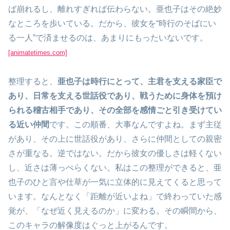
ば崩れるし、離れすぎれば伝わらない。亜也子はその絶妙
なところを歩いている。だから、彼女を“時行のそばにい
る一人”で済ませるのは、あまりにもったいないです。
[animatetimes.com]
整理すると、
亜也子は時行にとって、主君を支える家臣で
あり、日常を支える世話役であり、戦うために身体を預け
られる稽古相手であり、その全部を感情ごと引き受けてい
る近い仲間
です。この順番、大事なんですよね。まず主従
があり、その上に世話役があり、さらに仲間としての親密
さが重なる。逆ではない。だから彼女の優しさは軽くない
し、近さは薄っぺらくない。私はこの整理ができると、亜
也子のひと言や仕草が一気に立体的に見えてくると思って
います。なんとなく「距離が近いよね」で終わっていた感
覚が、「なぜ近く見えるのか」に変わる。その瞬間から、
このキャラの解像度はぐっと上がるんです。