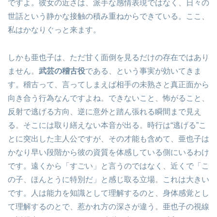
ですよ。彼女の近さは、派手な感情表現ではなく、日々の
世話という静かな接触の積み重ねからできている。ここ、
私はかなりぐっと来ます。
しかも亜也子は、ただ甘く面倒を見るだけの存在ではあり
ません。
武芸の稽古役
である、という事実が効いてきま
す。稽古って、言ってしまえば相手の未熟さと真正面から
向き合う行為なんですよね。できないこと、怖がること、
反射で逃げる方向、逆に意外と踏ん張れる瞬間まで見え
る。そこには取り繕えない本音が出る。時行は“逃げる”こ
とに突出した主人公ですが、その才能も含めて、亜也子は
かなり早い段階から彼の資質を体感している側にいるわけ
です。遠くから「すごい」と言うのではなく、近くで「こ
の子、ほんとうに特別だ」と感じ取る立場。これは大きい
です。人は能力を知識として理解するのと、身体感覚とし
て理解するのとで、惹かれ方の深さが違う。亜也子の視線