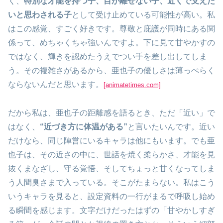
く、
特別な才能を持つ子、目が離せない子、近くで支えた
いと思わされる子
として受け止めている可能性が高い。私
はこの感覚、すごく好きです。尊敬と庇護が同時にある関
係って、めちゃくちゃ強いんですよ。下に見て甘やかすの
ではなく、輝きを認めたうえでつい手を差し出してしま
う。その複雑さがあるから、亜也子の優しさは薄っぺらく
ならないんだと思います。
[animatetimes.com]
だから私は、亜也子の距離感を語るとき、ただ「近い」で
はなく、
“近づき方に体温がある”
と言いたいんです。近い
だけなら、同じ陣営にいるキャラは他にもいます。でも亜
也子は、その近さの中に、世話を焼く柔らかさ、才能を見
抜くまなざし、守る覚悟、そしてちょっと甘くなってしま
う人間臭さまで入っている。そこがたまらない。私はこう
いうキャラを見ると、設定資料の一行がまるで呼吸し始め
る瞬間を感じます。文字だけだったはずの「甘やかしすぎ