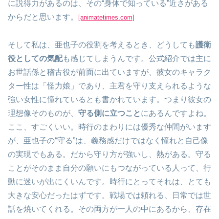
に説得力があるのは、その“身体で知っている”近さがある
からだと思います。
[animatetimes.com]
そして私は、亜也子の役割を考えるとき、どうしても
護衛
役としての気配
も感じてしまうんです。公式紹介では主に
お世話係と稽古役が前面に出ていますが、彼女のキャラク
ター性は「怪力娘」であり、主君を守り支えられるような
強い女性に憧れているとも書かれています。つまり彼女の
理想像そのものが、
守る側に立つこと
にあるんですよね。
ここ、すごくいい。時行のまわりには優秀な仲間がいます
が、亜也子の“守る”は、義務感だけではなく憧れと自己像
の実現でもある。だから守り方が強いし、熱がある。守る
ことがそのまま自分の願いにもつながっている人って、行
動に迷いが出にくいんです。時行にとってそれは、とても
大きな安心だったはずです。戦場では頼れる、日常では世
話を焼いてくれる。その両方が一人の中にあるから、存在