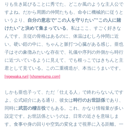
りも生き延びることに秀でた、どこか風のような主人公で
すよね。だから周囲の仲間たちも、命令に機械的に従うと
いうより、
自分の意志で“この人を守りたい”“この人に賭
けたい”と決めて集まっている
。私はここ、すごく好きな
んです。主従の骨格はあるのに、体温はむしろ仲間に近
い。硬い鎧の中に、ちゃんと脈打つ心臓がある感じ。亜也
子はその象徴みたいな存在で、礼儀や序列の外側から時行
に近づいているように見えて、でも根っこではきちんと主
君として見ている。この二重構造が、本当にうまいです。
[nigewaka.run]
[shonenjump.com]
しかも亜也子って、ただ「仕える人」で終わらないんです
よ。公式紹介にある通り、彼女は
時行のお世話係
であり、
同時に
武芸の稽古役
でもある。これ、かなり情報量が多い
設定です。お世話係というのは、日常の近さを意味しま
す。食事や身の回りや空気の変化まで視界に入る距離。一