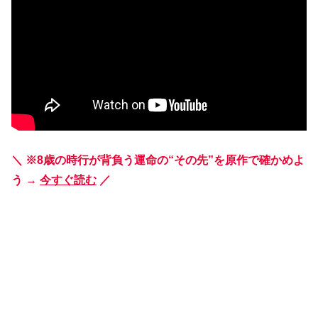
＼ ※8歳の時行が背負う運命の“その先”を原作で確かめよ
う →
今すぐ読む
／