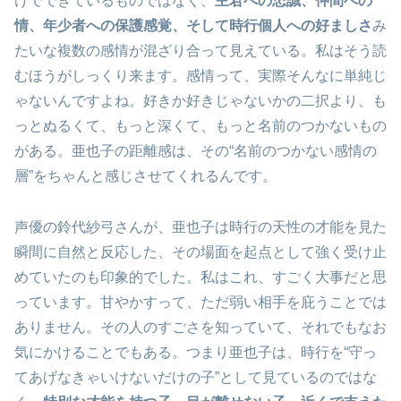
けでできているものではなく、
主君への忠誠、仲間への
情、年少者への保護感覚、そして時行個人への好ましさ
み
たいな複数の感情が混ざり合って見えている。私はそう読
むほうがしっくり来ます。感情って、実際そんなに単純じ
ゃないんですよね。好きか好きじゃないかの二択より、も
っとぬるくて、もっと深くて、もっと名前のつかないもの
がある。亜也子の距離感は、その“名前のつかない感情の
層”をちゃんと感じさせてくれるんです。
声優の鈴代紗弓さんが、亜也子は時行の天性の才能を見た
瞬間に自然と反応した、その場面を起点として強く受け止
めていたのも印象的でした。私はこれ、すごく大事だと思
っています。甘やかすって、ただ弱い相手を庇うことでは
ありません。その人のすごさを知っていて、それでもなお
気にかけることでもある。つまり亜也子は、時行を“守っ
てあげなきゃいけないだけの子”として見ているのではな