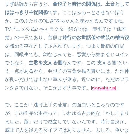
まず結論から言うと、
亜也子と時行の関係は、土台として
ははっきり主従関係
です。ここはふわっとさせないほう
が、このふたりの“近さ”をちゃんと味わえるんですよね。
TVアニメ公式のキャラクター紹介では、亜也子は「逃若
党」の一員であり、普段は
時行のお世話係や武芸の稽古役
を務める存在として示されています。つまり最初の前提
は、同級生でも、幼なじみでも、恋愛から始まるヒロイン
でもなく、
主君を支える側
なんです。この“支える側”とい
う一点があるから、亜也子の言葉や振る舞いには、ただ仲
が良いだけでは出ない重みが乗る。近いのに、ただのフラ
ンクさではない。そこがまず大事です。
[nigewaka.run]
で、ここが『逃げ上手の若君』の面白いところなのです
が、この作品の主従って、いわゆる古典的な「かしこまり
ました、殿」だけで成立していないんです。時行自身が、
威圧で人を従えるタイプではありません。むしろ、争いよ