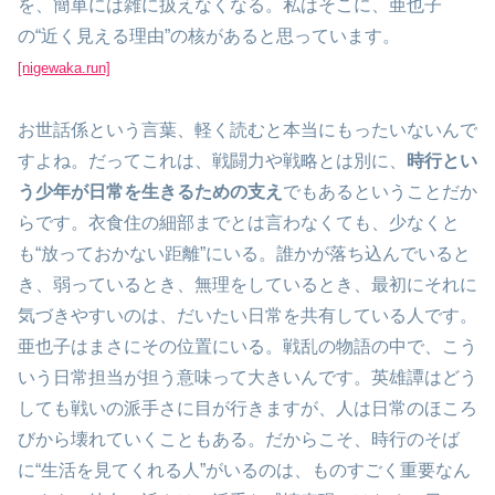
を、簡単には雑に扱えなくなる。私はそこに、亜也子
の“近く見える理由”の核があると思っています。
[nigewaka.run]
お世話係という言葉、軽く読むと本当にもったいないんで
すよね。だってこれは、戦闘力や戦略とは別に、
時行とい
う少年が日常を生きるための支え
でもあるということだか
らです。衣食住の細部までとは言わなくても、少なくと
も“放っておかない距離”にいる。誰かが落ち込んでいると
き、弱っているとき、無理をしているとき、最初にそれに
気づきやすいのは、だいたい日常を共有している人です。
亜也子はまさにその位置にいる。戦乱の物語の中で、こう
いう日常担当が担う意味って大きいんです。英雄譚はどう
しても戦いの派手さに目が行きますが、人は日常のほころ
びから壊れていくこともある。だからこそ、時行のそば
に“生活を見てくれる人”がいるのは、ものすごく重要なん