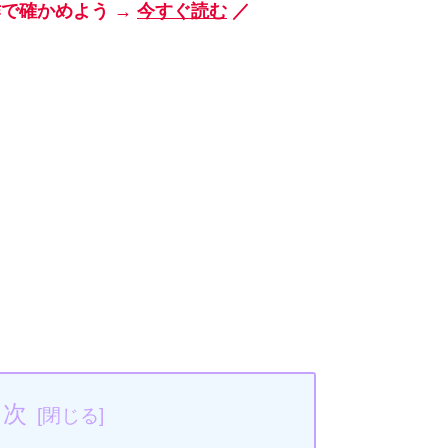
作で確かめよう →
今すぐ読む
／
目次