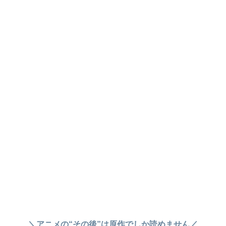
＼アニメの“その後”は原作でしか読めません／