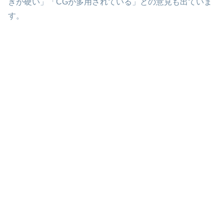
きが硬い」「CGが多用されている」との意見も出ていま
す。