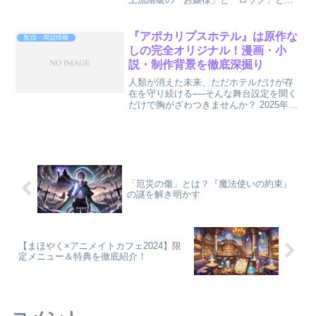
う異色の組み合わせが織りなす物語は、
ただの音楽アニメにとどまらず、キャラ
クターの個性、演出の巧みさ、そして音
『アポカリプスホテル』は原作な
配信・周辺情報
楽の力で多くの視聴者...
しの完全オリジナル！漫画・小
説・制作背景を徹底深掘り
人類が消えた未来、ただホテルだけが存
在を守り続ける──そんな舞台設定を聞く
だけで胸がざわつきませんか？ 2025年
春、新作アニメ『アポカリプスホテル』
が放送を開始しました。驚くべきは、こ
の作品には原作が存在しない、完全オリ
ジナルの物語だとい...
「厄災の傷」とは？『魔法使いの約束』
の謎を解き明かす
【まほやく×アニメイトカフェ2024】限
定メニュー＆特典を徹底紹介！