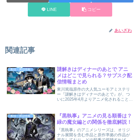
LINE
コピー
あいざわ
関連記事
謎解きはディナーのあとで アニ
配信・周辺情報
メはどこで見られる？サブスク配
信情報まとめ
東川篤哉原作の大人気ユーモアミステリ
ー『謎解きはディナーのあとで』が、つ
いに2025年4月よりアニメ化されることが
発表され話題となっています。アニメ版
の放送はフジテレビのノイタミナ枠での
地上波放送が決定していますが、「サブ
『黒執事』アニメの見る順番は？
配信・周辺情報
スクでは見られるの...
緑の魔女編との関係を徹底解説！
『黒執事』のアニメシリーズは、オリジ
ナル展開を含む作品と原作準拠の作品が
混在しており、どの順番で視聴すればよ