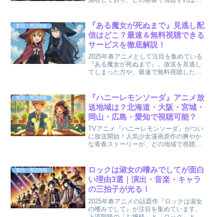
いか迷う人も多いのではないでしょう
か。さらに、2025年放送予定の「緑の魔
女編」は、これまでのシリーズとどのよ
『ある魔女が死ぬまで』見逃し配
配信・周辺情報
うに関係しているのかも...
信はどこ？最速＆無料視聴できる
サービスを徹底解説！
2025年春アニメとして注目を集めている
『ある魔女が死ぬまで』。放送を見逃し
てしまった方や、最速で無料視聴したい
方に向けて、どの配信サービスで視聴で
きるかを詳しくまとめました。『ある魔
女が死ぬまで』は、見習い魔女メグが余
『ハニーレモンソーダ』アニメ放
配信・周辺情報
命一年の呪いを解くた...
送地域は？北海道・大阪・宮城・
岡山・広島・愛知で視聴可能？
TVアニメ『ハニーレモンソーダ』がつい
に放送開始！人気少女漫画原作の爽やか
な青春ストーリーが、どの地域で視聴で
きるのか気になる方も多いのではないで
しょうか？本記事では、『ハニーレモン
ソーダ』の放送地域として、北海道・大
ロックは淑女の嗜みでしてが面白
配信・周辺情報
阪・宮城・岡山・広島・...
い理由3選｜演出・音楽・キャラ
の三拍子が光る！
2025年春アニメの話題作『ロックは淑女
の嗜みでして』が注目を集めています。
上流階級の「お嬢様」と「ロック」とい