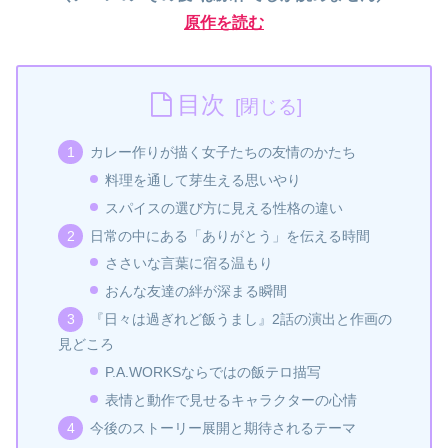
原作を読む
目次
カレー作りが描く女子たちの友情のかたち
料理を通して芽生える思いやり
スパイスの選び方に見える性格の違い
日常の中にある「ありがとう」を伝える時間
ささいな言葉に宿る温もり
おんな友達の絆が深まる瞬間
『日々は過ぎれど飯うまし』2話の演出と作画の
見どころ
P.A.WORKSならではの飯テロ描写
表情と動作で見せるキャラクターの心情
今後のストーリー展開と期待されるテーマ