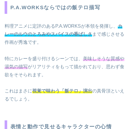
P.A.WORKSならではの飯テロ描写
料理アニメに定評のあるP.A.WORKSが本領を発揮し、
カ
レーのルウのとろみやスパイスの香ばしさ
まで感じさせる
作画が秀逸です。
特にカレーを盛り付けるシーンでは、
美味しそうな質感や
湯気の描写
がリアリティをもって描かれており、思わず食
欲をそそられます。
これはまさに
視覚で味わう「飯テロ」演出
の真骨頂といえ
るでしょう。
表情と動作で見せるキャラクターの心情