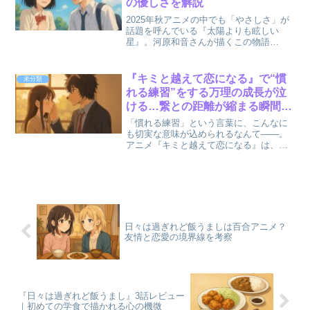
の優しさを解説
2025年秋アニメの中でも「やさしさ」が
話題を呼んでいる『太陽よりも眩しい
星』。河原和音さんが描くこの物語
は、“初恋の再起動”というシンプルなテー
マの奥に、人を思いやる光のような温度
が宿っています。 けれども気になるの
『キミと越えて恋になる』で“慣
未分類
が、「この作品って小学...
れる練習”をする万理の成長が泣
ける…繋との距離が縮まる瞬間と
は
「慣れる練習」という言葉に、こんなに
も切実な意味が込められるなんて——。
アニメ『キミと越えて恋になる』は、人
間と獣人が共存する世界を舞台に、“触れ
合う”という日常の一歩を、痛いほど丁寧
に描いています。 主人公・朝霞万理が、
獣人の少年・飛高繋...
日々は過ぎれど飯うましは百合アニメ？
友情と恋愛の境界線を考察
『日々は過ぎれど飯うまし』3話レビュー
｜初めての学食で描かれる心の機微