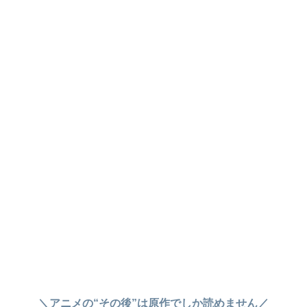
＼アニメの“その後”は原作でしか読めません／