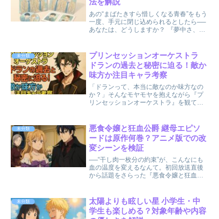
法を解説
あの“まばたきすら惜しくなる青春”をもう
一度、手元に閉じ込められるとしたら──
あなたは、どうしますか？ 『夢中さ、き
みに。』のDVD初回限定版が、ただの映
像ソフトにとどまらない“特別なパッケー
ジ”として注目を集めています。 この記事
プリンセッションオーケストラ
未分類
では、初...
ドランの過去と秘密に迫る！敵か
味方か注目キャラ考察
「ドランって、本当に敵なのか味方なの
か？」そんなモヤモヤを抱えながら『プ
リンセッションオーケストラ』を観てい
るあなたへ。 彼の過去に秘められた謎と
秘密は、物語のキーを握る重要なポイン
トです。今回はドランのキャラクター性
悪食令嬢と狂血公爵 継母エピソ
未分類
と背景に徹底的に迫り、...
ードは原作何巻？アニメ版での改
変シーンを検証
──“干し肉一枚分の約束”が、こんなにも
血の温度を変えるなんて。初回放送直後
から話題をさらった『悪食令嬢と狂血公
爵』。視聴者が特にざわめいたのは、あ
の「継母エピソード」の描かれ方でし
た。 原作ではもっと冷たく、もっと長く
太陽よりも眩しい星 小学生・中
未分類
引きずる痛みとして描...
学生も楽しめる？対象年齢や内容