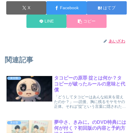
X
Facebook
はてブ
LINE
コピー
あいざわ
関連記事
タコピーの原罪 掟とは何か？タ
未分類
コピーが破ったルールの意味と代
償
「どうしてタコピーはあんな結末を迎え
たのか？」──読後、胸に残るモヤモヤの
正体。それは“掟”という言葉に隠された構
造でした。 本記事では、『タコピーの原
罪』という衝撃作の中核に潜む「ハッピ
ー星の掟」と、タコピーが破ったその“ル
夢中さ、きみに。のDVD特典には
未分類
ール”が何を意...
何が付く？初回版の内容と予約方