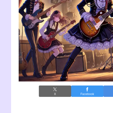
X
Facebook