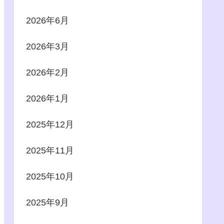
2026年6月
2026年3月
2026年2月
2026年1月
2025年12月
2025年11月
2025年10月
2025年9月