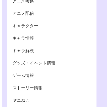
アニメ考察
アニメ配信
キャラクター
キャラ情報
キャラ解説
グッズ・イベント情報
ゲーム情報
ストーリー情報
ヤニねこ