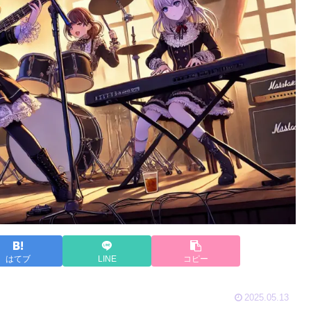
はてブ
LINE
コピー
2025.05.13