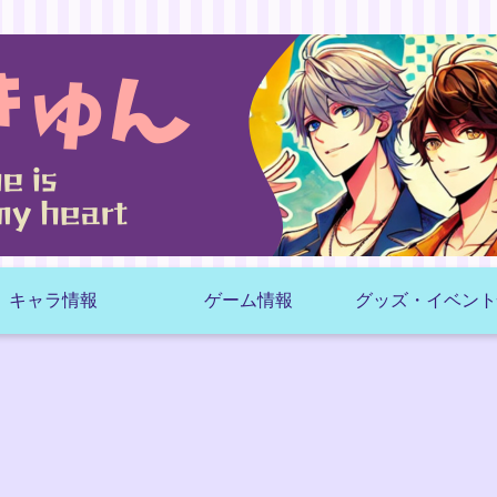
キャラ情報
ゲーム情報
グッズ・イベント