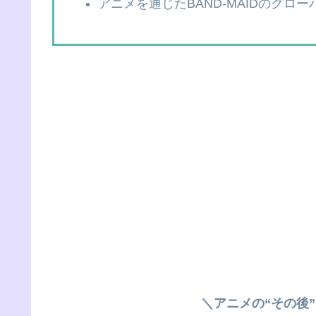
アニメを通じたBAND-MAIDのグロ
＼アニメの“その後