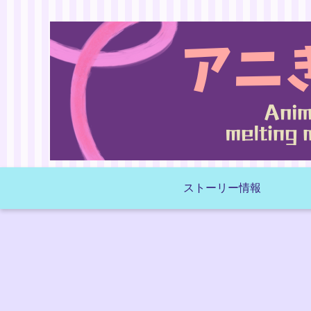
ストーリー情報