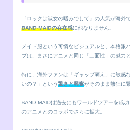
『ロックは淑女の嗜みでして』の人気が海外
BAND-MAIDの存在感
に他なりません。
メイド服という可憐なビジュアルと、本格派
プは、まさにアニメと同じ「二面性」の魅力
特に、海外ファンは「ギャップ萌え」に敏感
いの？」という
驚きと興奮
がそのまま熱狂に
BAND-MAIDは過去にもワールドツアーを
のアニメとのコラボでさらに拡大。