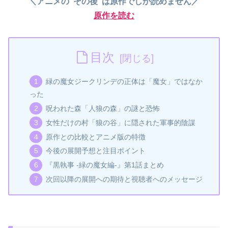
＼アニメの“その後”は原作でしか読めません／
原作を読む
目次
緑の魔女ジークリンデの正体は「魔女」ではなか
った
呪われた森「人狼の森」の謎と恐怖
女性だけの村「狼の谷」に隠された軍事的陰謀
原作との比較とアニメ版の特徴
今後の展開予想と注目ポイント
『黒執事 -緑の魔女編-』第1話まとめ
次回以降の展開への期待と視聴者へのメッセージ