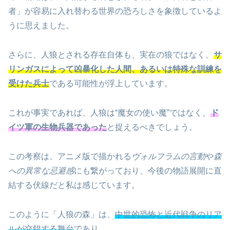
者」が容易に入れ替わる世界の恐ろしさを象徴しているよ
うに思えました。
さらに、人狼とされる存在自体も、実在の狼ではなく、
サ
リンガスによって凶暴化した人間、あるいは特殊な訓練を
受けた兵士
である可能性が浮上しています。
これが事実であれば、人狼は“魔女の使い魔”ではなく、
ド
イツ軍の生物兵器であった
と捉えるべきでしょう。
この考察は、アニメ版で描かれる
ヴォルフラムの言動
や
森
への異常な忌避感
にも繋がっており、今後の物語展開に直
結する伏線だと私は感じています。
このように「人狼の森」は、
中世的恐怖と近代戦争のリア
ルが交錯する舞台
であり、