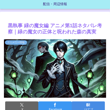
配信・周辺情報
黒執事 緑の魔女編 アニメ第1話ネタバレ考
察｜緑の魔女の正体と呪われた森の真実
ストーリー情報
X
Facebook
はてブ