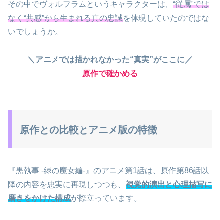
その中でヴォルフラムというキャラクターは、
“従属”では
なく“共感”から生まれる真の忠誠
を体現していたのではな
いでしょうか。
＼アニメでは描かれなかった“真実”がここに／
原作で確かめる
原作との比較とアニメ版の特徴
『黒執事 -緑の魔女編-』のアニメ第1話は、原作第86話以
降の内容を忠実に再現しつつも、
視覚的演出と心理描写に
磨きをかけた構成
が際立っています。