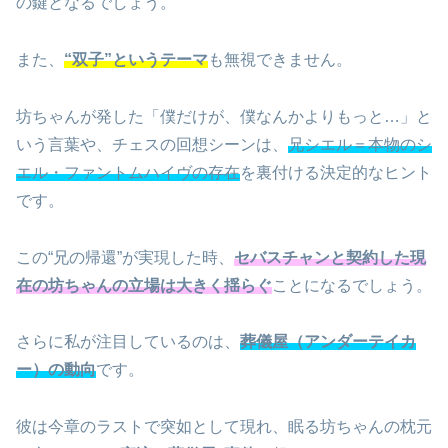
の鍵となるでしょう。
また、
“双子”というテーマ
も無視できません。
坊ちゃんが発した「僕だけが、僕なんかよりもっと…」と
いう言葉や、チェスの回想シーンは、
兄シエル＝本物のシ
エル・ファントムハイヴの存在
を裏付ける決定的なヒント
です。
この“兄の帰還”が実現した時、
セバスチャンと契約した現
在の坊ちゃんの立場は大きく揺らぐ
ことになるでしょう。
さらに私が注目しているのは、
葬儀屋（アンダーテイカ
ー）の動向
です。
彼は今章のラストで突如として現れ、眠る坊ちゃんの枕元