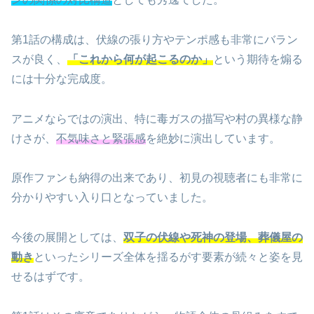
第1話の構成は、伏線の張り方やテンポ感も非常にバラン
スが良く、
「これから何が起こるのか」
という期待を煽る
には十分な完成度。
アニメならではの演出、特に毒ガスの描写や村の異様な静
けさが、
不気味さと緊張感
を絶妙に演出しています。
原作ファンも納得の出来であり、初見の視聴者にも非常に
分かりやすい入り口となっていました。
今後の展開としては、
双子の伏線や死神の登場、葬儀屋の
動き
といったシリーズ全体を揺るがす要素が続々と姿を見
せるはずです。