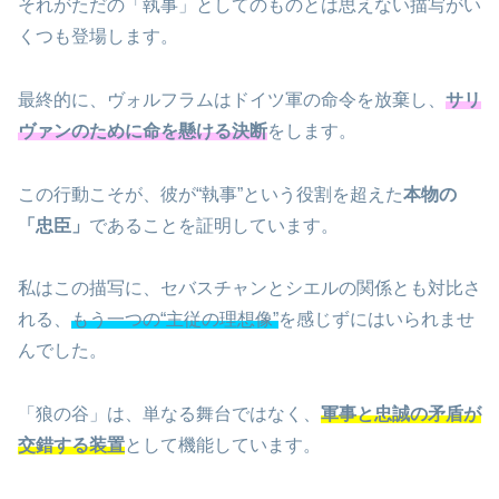
それがただの「執事」としてのものとは思えない描写がい
くつも登場します。
最終的に、ヴォルフラムはドイツ軍の命令を放棄し、
サリ
ヴァンのために命を懸ける決断
をします。
この行動こそが、彼が“執事”という役割を超えた
本物の
「忠臣」
であることを証明しています。
私はこの描写に、セバスチャンとシエルの関係とも対比さ
れる、
もう一つの“主従の理想像”
を感じずにはいられませ
んでした。
「狼の谷」は、単なる舞台ではなく、
軍事と忠誠の矛盾が
交錯する装置
として機能しています。