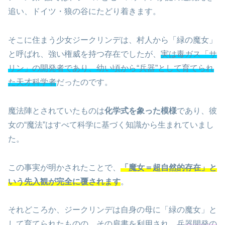
追い、ドイツ・狼の谷にたどり着きます。
そこに住まう少女ジークリンデは、村人から「緑の魔女」
と呼ばれ、強い権威を持つ存在でしたが、
実は毒ガス「サ
リン」の開発者であり、幼い頃から“兵器”として育てられ
た天才科学者
だったのです。
魔法陣とされていたものは
化学式を象った模様
であり、彼
女の“魔法”はすべて科学に基づく知識から生まれていまし
た。
この事実が明かされたことで、
「魔女＝超自然的存在」と
いう先入観が完全に覆されます
。
それどころか、ジークリンデは自身の母に「緑の魔女」と
して育てられたものの、その肩書を利用され、
兵器開発の