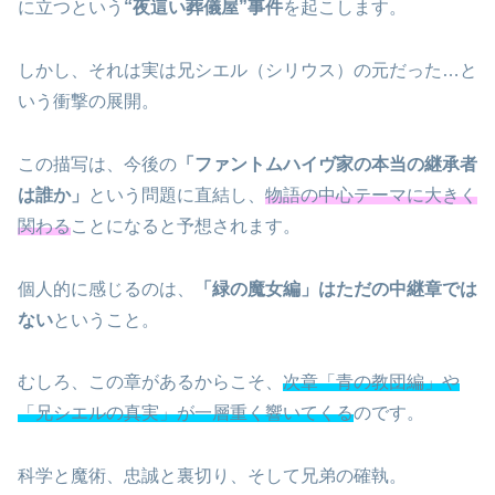
に立つという
“夜這い葬儀屋”事件
を起こします。
しかし、それは実は兄シエル（シリウス）の元だった…と
いう衝撃の展開。
この描写は、今後の
「ファントムハイヴ家の本当の継承者
は誰か」
という問題に直結し、
物語の中心テーマに大きく
関わる
ことになると予想されます。
個人的に感じるのは、
「緑の魔女編」はただの中継章では
ない
ということ。
むしろ、この章があるからこそ、
次章「青の教団編」や
「兄シエルの真実」が一層重く響いてくる
のです。
科学と魔術、忠誠と裏切り、そして兄弟の確執。