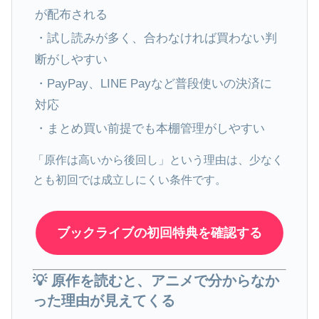
が配布される
・試し読みが多く、合わなければ買わない判
断がしやすい
・PayPay、LINE Payなど普段使いの決済に
対応
・まとめ買い前提でも本棚管理がしやすい
「原作は高いから後回し」という理由は、少なく
とも初回では成立しにくい条件です。
ブックライブの初回特典を確認する
💡 原作を読むと、アニメで分からなか
った理由が見えてくる