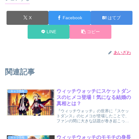
X
Facebook
はてブ
LINE
コピー
あいざわ
関連記事
ウィッチウォッチにスケットダン
キャラ情報
スのヒメコ登場！気になる結婚の
真相とは？
『ウィッチウォッチ』の世界に『スケッ
トダンス』のヒメコが登場したことで、
ファンの間に大きな話題が巻き起こって
います。本記事では、ヒメコ登場回で描
かれた大人になった彼女の活躍や、ボッ
スンとの関係性に関する結婚の噂の真
ウィッチウォッチのモモチの身長
キャラ情報