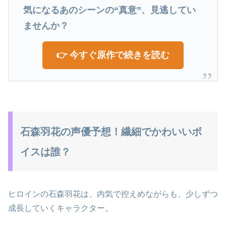
気になるあのシーンの“真意”、見逃してい
ませんか？
👉 今すぐ原作で続きを読む
石森羽花の声優予想！繊細でかわいいボ
イスは誰？
ヒロインの石森羽花は、内気で控えめながらも、少しずつ
成長していくキャラクター。