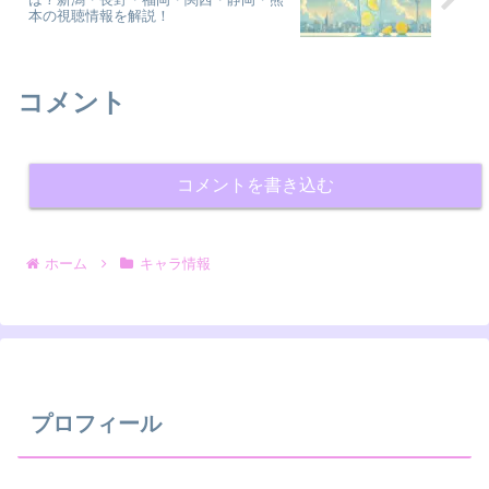
本の視聴情報を解説！
コメント
コメントを書き込む
ホーム
キャラ情報
プロフィール