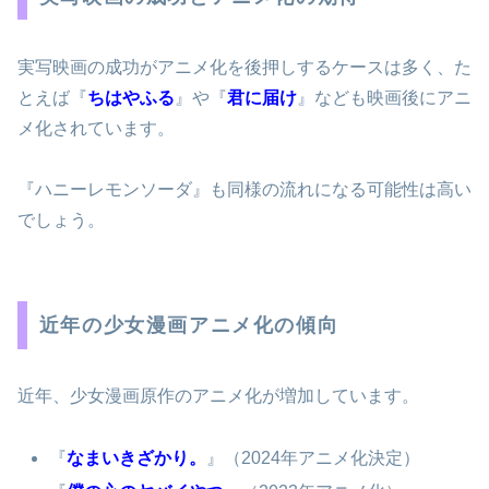
実写映画の成功がアニメ化を後押しするケースは多く、た
とえば『
ちはやふる
』や『
君に届け
』なども映画後にアニ
メ化されています。
『ハニーレモンソーダ』も同様の流れになる可能性は高い
でしょう。
近年の少女漫画アニメ化の傾向
近年、少女漫画原作のアニメ化が増加しています。
『
なまいきざかり。
』（2024年アニメ化決定）