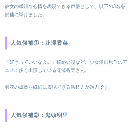
彼女の繊細な心情を表現できる声優として、以下の3名を
候補に挙げました。
人気候補①：花澤香菜
『好きっていいなよ。』橘めい役など、少女漫画原作のア
ニメに多く出演している花澤香菜さん。
羽花の成長を繊細に表現できる演技力が魅力です。
人気候補②：鬼頭明里