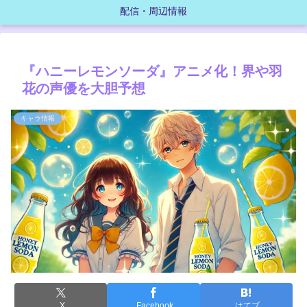
配信・周辺情報
『ハニーレモンソーダ』アニメ化！界や羽
花の声優を大胆予想
キャラ情報
X
Facebook
はてブ