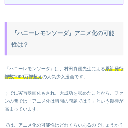
『ハニーレモンソーダ』アニメ化の可能
性は？
『ハニーレモンソーダ』は、村田真優先生による
累計発行
部数1000万部超え
の人気少女漫画です。
すでに実写映画化もされ、大成功を収めたことから、ファ
ンの間では「アニメ化は時間の問題では？」という期待が
高まっています。
では、アニメ化の可能性はどれくらいあるのでしょうか？