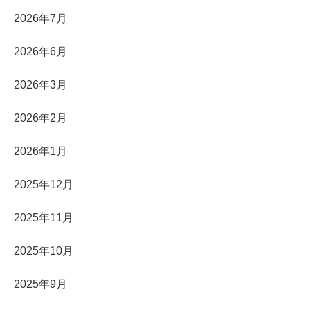
2026年7月
2026年6月
2026年3月
2026年2月
2026年1月
2025年12月
2025年11月
2025年10月
2025年9月