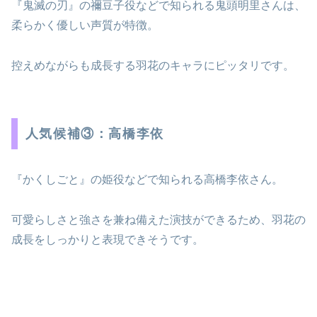
『鬼滅の刃』の禰豆子役などで知られる鬼頭明里さんは、
柔らかく優しい声質が特徴。
控えめながらも成長する羽花のキャラにピッタリです。
人気候補③：高橋李依
『かくしごと』の姫役などで知られる高橋李依さん。
可愛らしさと強さを兼ね備えた演技ができるため、羽花の
成長をしっかりと表現できそうです。