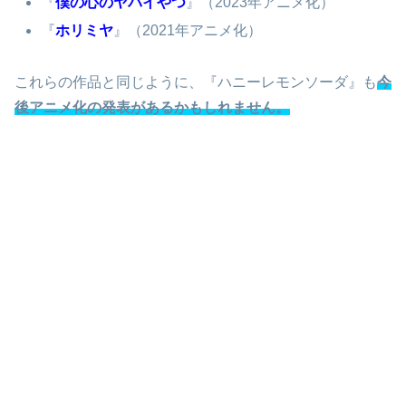
『
僕の心のヤバイやつ
』（2023年アニメ化）
『
ホリミヤ
』（2021年アニメ化）
これらの作品と同じように、『ハニーレモンソーダ』も
今
後アニメ化の発表があるかもしれません。