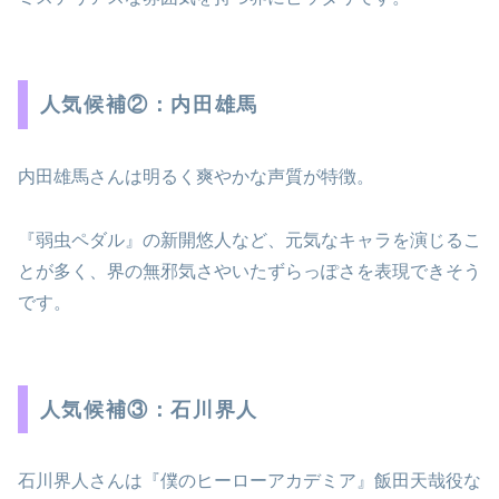
人気候補②：内田雄馬
内田雄馬さんは明るく爽やかな声質が特徴。
『弱虫ペダル』の新開悠人など、元気なキャラを演じるこ
とが多く、界の無邪気さやいたずらっぽさを表現できそう
です。
人気候補③：石川界人
石川界人さんは『僕のヒーローアカデミア』飯田天哉役な