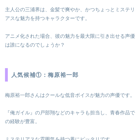
主人公の三浦界は、金髪で爽やか、かつちょっとミステリ
アスな魅力を持つキャラクターです。
アニメ化された場合、彼の魅力を最大限に引き出せる声優
は誰になるのでしょうか？
人気候補①：梅原裕一郎
梅原裕一郎さんはクールな低音ボイスが魅力の声優です。
『俺ガイル』の戸部翔などのキャラも担当し、青春作品で
の経験が豊富。
ミステリアスな雰囲気を持つ界にピッタリです。