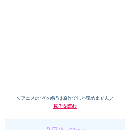
＼アニメの“その後”は原作でしか読めません／
原作を読む