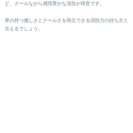
ど、クールながら感情豊かな演技が得意です。
界の持つ優しさとクールさを両立できる演技力の持ち主と
言えるでしょう。