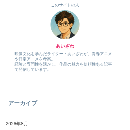
このサイトの人
あいざわ
映像文化を学んだライター・あいざわが、青春アニメ
や日常アニメを考察。
経験と専門性を活かし、作品の魅力を信頼性ある記事
で発信しています。
アーカイブ
2026年8月