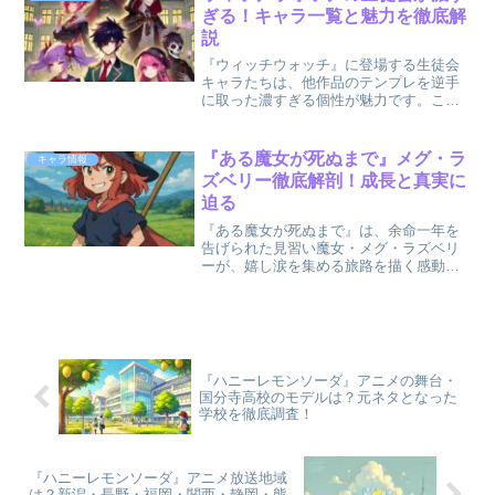
ム内で語られるストーリーや...
ぎる！キャラ一覧と魅力を徹底解
説
『ウィッチウォッチ』に登場する生徒会
キャラたちは、他作品のテンプレを逆手
に取った濃すぎる個性が魅力です。この
記事では、「ウィッチウォッチ」「生徒
会」「キャラ」のキーワードに基づい
て、清宮天流を筆頭とする生徒会執行部
『ある魔女が死ぬまで』メグ・ラ
キャラ情報
のメンバーたちを徹底的に紹...
ズベリー徹底解剖！成長と真実に
迫る
『ある魔女が死ぬまで』は、余命一年を
告げられた見習い魔女・メグ・ラズベリ
ーが、嬉し涙を集める旅路を描く感動の
物語です。このガイドでは、メグの成長
の軌跡や、彼女を取り巻く人々との絆、
そして物語に隠された「本当の真実」ま
で深く掘り下げていきます...
『ハニーレモンソーダ』アニメの舞台・
国分寺高校のモデルは？元ネタとなった
学校を徹底調査！
『ハニーレモンソーダ』アニメ放送地域
は？新潟・長野・福岡・関西・静岡・熊