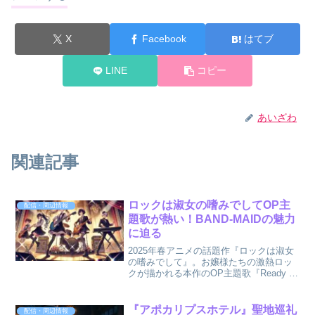
X
Facebook
はてブ
LINE
コピー
あいざわ
関連記事
ロックは淑女の嗜みでしてOP主
配信・周辺情報
題歌が熱い！BAND-MAIDの魅力
に迫る
2025年春アニメの話題作『ロックは淑女
の嗜みでして』。お嬢様たちの激熱ロッ
クが描かれる本作のOP主題歌『Ready to
Rock』が、視聴者の間で「カッコい
い！」と注目を集めています。この主題
歌を歌っているのは、世界的人気を誇る
『アポカリプスホテル』聖地巡礼
配信・周辺情報