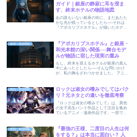
ガールズ...
ガイド｜銀座の静寂に耳を澄ま
す、終末ホテルの物語地図
あの誰もいない銀座の街に、まだあたた
かな光が残っているとしたら──それは
『アポカリプスホテル』が描いたホテル
銀河楼の記憶かもしれません。 2025年
春、完全オリジナルアニメとして登場し
た本作は、文明の崩壊後も人を待ち続け
『アポカリプスホテル』と銀座・
配信・周辺情報
るロボットたちの健気...
和光本館の深い関係──舞台モデ
ルが物語に宿した現実の重み
もし、終末を迎えるホテルが銀座の真ん
中にあったとしたら──そんな問いかけ
が、私の胸をざわつかせました。 アニメ
『アポカリプスホテル』は、実在の建築
物・和光本館をモデルにした舞台を据
え、その背後にある都市の光と影を物語
ロックは淑女の嗜みでしてはパク
配信・周辺情報
に溶かし込んでいます。 ...
リ？元ネタとの違いを徹底考察
『ロックは淑女の嗜みでして』は、異色
の女子高生バンド作品として注目を集め
ているアニメ・漫画作品です。一部では
「ぼっち・ざ・ろっく！」など他作品と
の類似性から「パクリでは？」という声
も聞かれますが、果たしてその真相はど
『最強の王様、二度目の人生は何
配信・周辺情報
うなのでしょうか。この記...
をする？』は本当に面白い？ 人