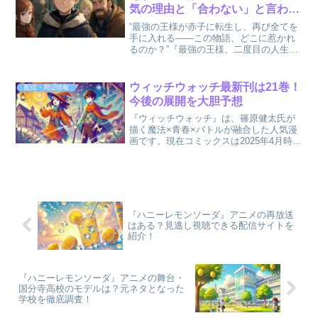
気の理由と「合わない」と言われ
る理由を比較
“最強の王様が赤子に転生し、再び全てを
手に入れる――この物語、どこに惹かれ
るのか？”『最強の王様、二度目の人生は
何をする？』は、転生ものとしてよくあ
るテーマを扱いながらも、驚くほど奥行
きのある成長譚を描いています。しか
ウィッチウォッチ最新刊は21巻！
配信・周辺情報
し、この作品には賛否が...
今後の展開を大胆予想
『ウィッチウォッチ』は、篠原健太氏が
描く魔法×青春×バトルが融合した人気漫
画です。現在コミックスは2025年4月時点
で21巻まで発売されており、物語は新章
へと突入しています。この記事では、
『ウィッチウォッチ』がどこまで出てい
るかを解説しつつ...
『ハニーレモンソーダ』アニメの再放送
はある？見逃し視聴できる配信サイトを
紹介！
『ハニーレモンソーダ』アニメの舞台・
国分寺高校のモデルは？元ネタとなった
学校を徹底調査！