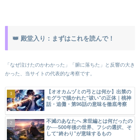
👑 殿堂入り：まずはこれを読んで！
「なぜ泣けたのかわかった」「腑に落ちた」と反響の大き
かった、当サイトの代表的な考察です。
【オオカムヅミの弓とは何か】出禁の
モグラで描かれた“祓い”の正体｜桃神
話・追儺・第96話の意味を徹底考察
不滅のあなたへ 来世編とは何だったの
か──500年後の世界、フシの選択、そ
して“終わり”が意味するもの