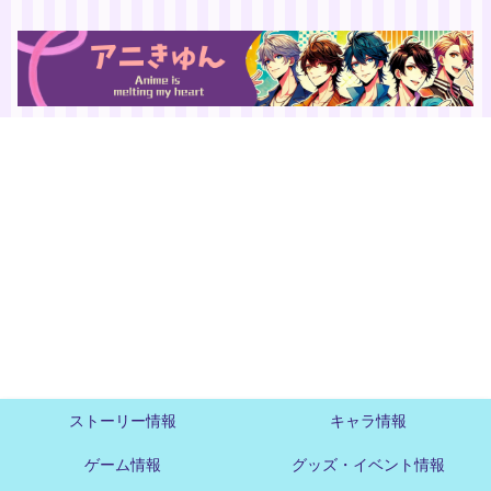
ストーリー情報
キャラ情報
ゲーム情報
グッズ・イベント情報