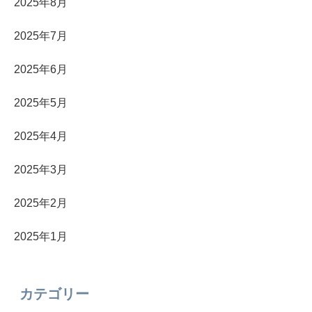
2025年8月
2025年7月
2025年6月
2025年5月
2025年4月
2025年3月
2025年2月
2025年1月
カテゴリー