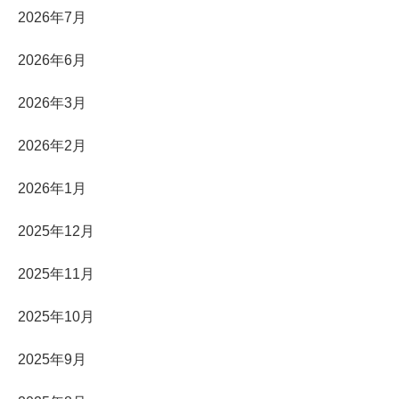
2026年7月
2026年6月
2026年3月
2026年2月
2026年1月
2025年12月
2025年11月
2025年10月
2025年9月