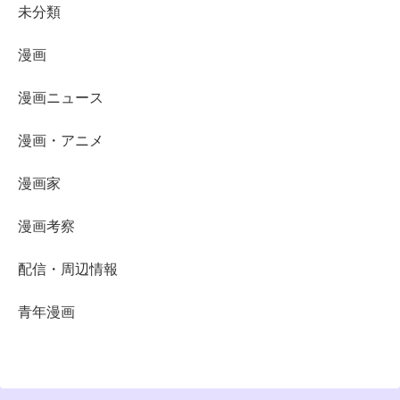
未分類
漫画
漫画ニュース
漫画・アニメ
漫画家
漫画考察
配信・周辺情報
青年漫画